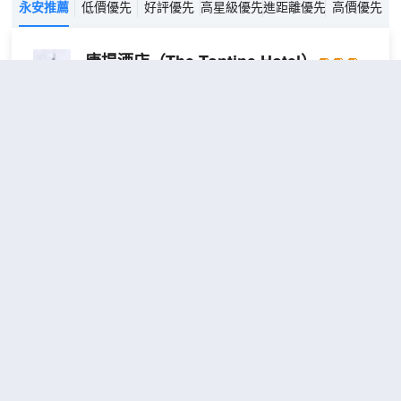
永安推薦
低價優先
好評優先
高星級優先
進距離優先
高價優先
唐提酒店
（The Tontine Hotel）
不錯
4.3
2則評價
距市中心250米
單
免費取消
包含餐食
查看優惠
人
1
1張單人床
房
唐提酒店位於皮布爾斯，地處郊區，距離海伊洛奇公
園和皮布爾斯高爾夫俱樂部不到 15 分鐘步行路程。
此酒店距離奈德帕思城堡 1 英里（1.6 公里），距離
7聖石 - 格倫特雷斯 2.3 英里（3.7 公里）。 您可到
露台和花園欣賞美景，還可利用免費 WiFi等服務和
設施。此酒店的其他特色包括婚慶服務、大堂壁爐和
皮布爾斯海德羅酒店
（Peebles
旅遊/票務服務。 酒店設有 2 間餐廳，您可以從中選
Hydro）
擇一家大快朵頤。在忙碌的一天後，不妨去酒吧/酒
廊輕鬆一下。每天 07:30 至 10:00 提供收費的全套
不錯
4.1
2則評價
早餐。 特色服務/設施包括快速退房、大堂免費報紙
距市中心1公里