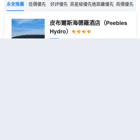
永安推薦
低價優先
好評優先
高星級優先
進距離優先
高價優先
皮布爾斯海德羅酒店
（Peebles
Hydro）
不錯
4.1
2則評價
距市中心1公里
標準
包含餐食
2張單人
查看優惠
雙人
2
床 或 1張雙
或雙
人床
皮布爾斯海德羅酒店位於皮布爾斯，在鄉
床房
村，距離7聖石 - 格倫特雷斯和皮布爾斯高
爾夫俱樂部不到 5 分鐘車程。 此家居型酒
店距離海伊洛奇公園 1.2 英里（1.9 公
里），距離奈德帕思城堡 1.8 英里（2.9
公里）。 您可到 SPA 慰勞一下自己，這
格靈雷蒂別墅酒店
（Cringletie House）
裏提供按摩、身體護理和麪部護理。您可
以充分利用健身俱樂部、室內游泳池和室
外網球場等度假設施。此酒店的其他特色