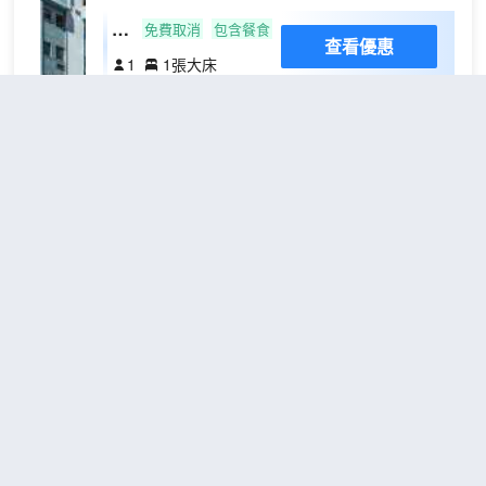
家的舒適。提供免費無線網絡，方便您與
酒
免費取消
包含餐食
查看優惠
朋友保持聯繫；數碼頻道可滿足您的娛樂
店
1
1張大床
需求。配備淋浴設施的私人浴室提供大花
房
灑淋浴噴頭和吹風機。便利設施包括電話
酒店設施
和茶具/咖啡用具；而且每天提供客房服
乘坐電梯即可輕鬆抵達酒店較高樓層。酒店設施包括
務。
保險櫃、餐廳、酒吧、洗衣服務、美髮沙龍和會議
室。如有需要，客人可使用酒店的停車場。
客房設施
所有客房備有空調和浴室。房內配有獨立卧室。一個
21號碼頭公寓酒店式酒店
（Pier
設備完善帶有冰箱、迷你冰箱、微波爐和煮茶/咖啡
21 Riverside Apartment
機的小廚房以及所有器具都屬於標準配置。熨衣設備
Hotel）
滿足旅途中的額外需求。互聯網接口、電話、電視機
和收音機為客人帶來舒適方便的度假環境。客房內有
不錯
4.3
12則評價
浴室，帶有淋浴間。
距市中心13公里
餐飲
可預訂餐飲服務，如早餐和晚餐。
一室
免費取消
信用卡
查看優惠
房
2
1張大床
接受所有常見信用卡支付，例如美國運通
（American Express）、維薩卡（Visa）、大來信用
21號碼頭河畔公寓酒店位於珀斯北弗里曼
卡（Diners Club）、JCB卡和萬事達信用卡