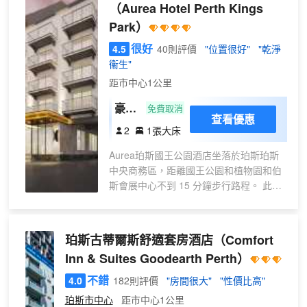
（Aurea Hotel Perth Kings
餐。全套早餐（收費）供應時間為：週一
Park）
至週五 07:00 至 09:00，週末 07:00 至
09:30。 特色服務/設施包括乾洗/洗衣服
很好
4.5
40則評價
"位置很好"
"乾淨
務、24 小時前台服務和多語言服務。酒店
衞生"
提供免費自助停車。 酒店的 94 間客房定
距市中心1公里
能讓您在旅途中找到家的舒適。提供免費
無線網絡，方便您與朋友保持聯繫。浴室
豪華
免費取消
提供淋浴設施和免費洗浴用品。便利設施
查看優惠
特大
2
1張大床
包括電話，以及電熱水壺和免費袋泡茶/速
床房
溶咖啡。
Aurea珀斯國王公園酒店坐落於珀斯珀斯
中央商務區，距離國王公園和植物園和伯
斯會展中心不到 15 分鐘步行路程。 此酒
店距離斯卡伯勒海灘 9.2 英里（14.8 公
里），距離海爾街商業中心 0.9 英里（1.5
公里）。 酒店設有咖啡館，您可以在這裏
珀斯古蒂爾斯舒適套房酒店
（Comfort
享用美味餐點。在忙碌的一天後，不妨去
Inn & Suites Goodearth Perth）
酒吧/酒廊輕鬆一下。每天 07:00 至 10:00
提供收費的歐陸式早餐。 特色服務/設施包
不錯
4.0
182則評價
"房間很大"
"性價比高"
括24 小時前台服務和電梯。 有 71 間空調
珀斯市中心
距市中心1公里
客房提供智能電視；您定能在旅途中找到