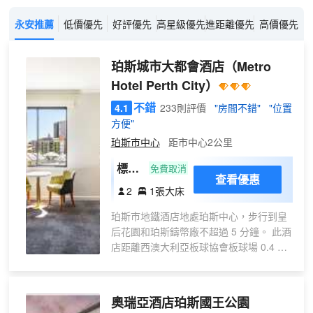
永安推薦
低價優先
好評優先
高星級優先
進距離優先
高價優先
珀斯城市大都會酒店
（Metro
Hotel Perth City）
不錯
4.1
233則評價
"房間不錯"
"位置
方便"
珀斯市中心
距市中心2公里
標準
免費取消
查看優惠
大床
2
1張大床
房
珀斯市地鐵酒店地處珀斯中心，步行到皇
后花園和珀斯鑄幣廠不超過 5 分鐘。 此酒
店距離西澳大利亞板球協會板球場 0.4 英
里（0.7 公里），距離蘭利帕克 0.5 英里
（0.8 公里）。 您可利用免費 WiFi、公共
區電視和自動售貨機等便利服務和設施。
奧瑞亞酒店珀斯國王公園
在珀斯市地鐵酒店，您可以去餐廳享用美