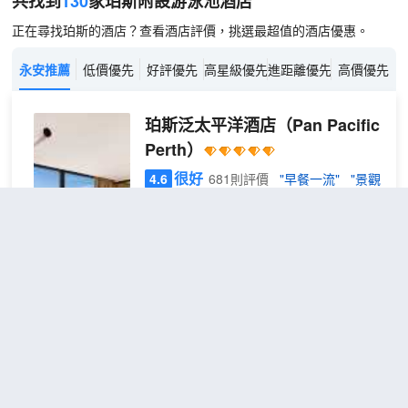
共找到
130
家珀斯
附設游泳池
酒店
正在尋找珀斯的酒店？查看酒店評價，挑選最超值的酒店優惠。
永安推薦
低價優先
好評優先
高星級優先
進距離優先
高價優先
珀斯泛太平洋酒店
（Pan Pacific
Perth）
很好
4.6
681則評價
"早餐一流"
"景觀
一流"
珀斯市中心
距市中心1公里
豪華
免費取消
查看優惠
2張單人
雙床
2
床
房
泛太平洋珀斯酒店位於珀斯中央商務區, 靠
近天鵝河。酒店擁有近500間客房, 並提供
多種客房和套房。在您入住期間, 您可以獨
享酒店的室外游泳池和24小時健身中心。
如果您開車旅行, 可以將車輛停在酒店的停