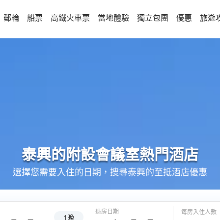
郵輪
船票
高鐵火車票
當地體驗
獨立包團
優惠
旅遊
泰興的
附設會議室
熱門酒店
選擇您需要入住的日期，搜尋泰興的至抵酒店優惠
退房日期
每房入住人數
1晚