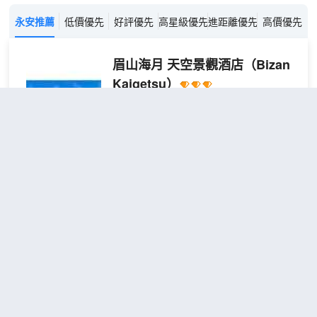
永安推薦
低價優先
好評優先
高星級優先
進距離優先
高價優先
眉山海月 天空景觀酒店
（Bizan
Kaigetsu）
不錯
4.4
15則評價
"體驗一流"
"温泉
舒適"
距市中心2公里
天空
包含餐食
查看優惠
2張單人
景雙
1
床
床房
眉山海月天空的天空景觀酒店位於德島
*有
市，距離眉山公園只有 1 分鐘車程，距離
廁
眉山有 5 分鐘車程。 此SPA日式旅館距離
所，
小松海灘 8.2 英里（13.2 公里），距離德
無浴
島明日多夢樂園 13.1 英里（21.1 公
室
里）。 您可抽空慰勞一下自己，享受一下
德島艾格妮思酒店
（THE
全方位服務的 SPA。 在眉山海月天空的天