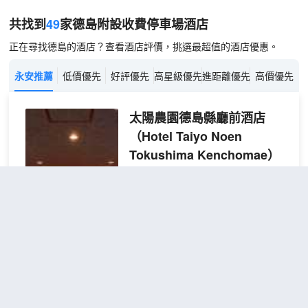
共找到
49
家德島
附設收費停車場
酒店
正在尋找德島的酒店？查看酒店評價，挑選最超值的酒店優惠。
永安推薦
低價優先
好評優先
高星級優先
進距離優先
高價優先
太陽農園德島縣廳前酒店
（Hotel Taiyo Noen
Tokushima Kenchomae）
不錯
4.1
47則評價
"食物味道一
流"
"乾淨衞生"
距市中心650米
[可吸煙] 1
查看優惠
1張小
張床：小雙
2
型雙人床
人床房
酒店太陽農園德島縣廳前坐落於德島