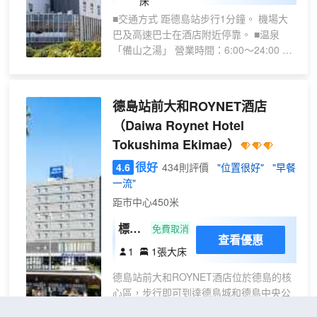
床
西館
■交通方式 距德島站步行1分鐘。 機場大
主樓
巴及高速巴士在酒店附近停靠。 ■温泉
標準
「備山之湯」 營業時間：6:00～24:00 入
大床
住期間可免費使用温泉及桑拿設施。 ＊刺
房
青者謝絕入內。 ＊因維護或故障可能暫停
禁煙
使用。 ■酒店設施 ・4家餐廳 ・咖啡廳 ・
德島站前大和ROYNET酒店
投幣式洗衣機3台 ・健身房（收費） ■客
（Daiwa Roynet Hotel
房設備 ・充電器 ・電視 ・冰箱 ・帶温水
Tokushima Ekimae）
沖洗功能的馬桶 ■停車場 設有收費合作停
車場（1,000日元/天） ●免費Wi-Fi ●入住
很好
4.6
434則評價
"位置很好"
"早餐
前/退房後行李寄存（免費）
一流"
距市中心450米
標準
免費取消
查看優惠
大床
1
1張大床
房-
德島站前大和ROYNET酒店位於德島的核
禁煙
心區，步行即可到達德島城和德島中央公
園。 該酒店緊鄰德島城博物館及新町川水