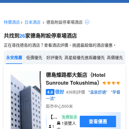
特價酒店
>
日本酒店
>
德島
附設停車場
酒店
共找到
26
家德島
附設停車場
酒店
正在尋找德島的酒店？查看酒店評價，挑選最超值的酒店優惠。
永安推薦
低價優先
好評優先
高星級優先
進距離優先
高價優先
德島燦路都大飯店
（Hotel
Sunroute Tokushima）
很好
4.6
436則評價
"温泉舒適"
"早餐
一流"
距市中心500米
【翻
免費取消
查看優惠
1張雙人
新】
1