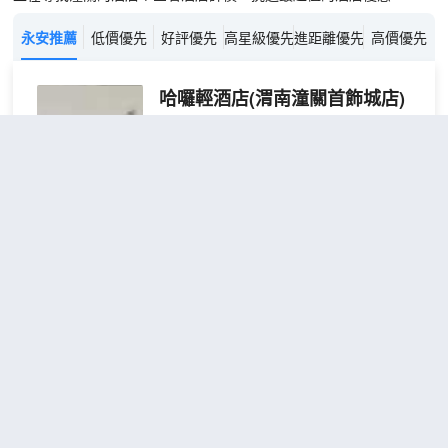
永安推薦
低價優先
好評優先
高星級優先
進距離優先
高價優先
哈囉輕酒店(渭南潼關首飾城店)
（Haqi Light Hotel (Weinan
Shaoguan Jewelry City)）
3.7
173則評價
"體驗一流"
"位置很
好"
距市中心400米
優享
免費取消
查看優惠
2張單人
雙床
2
床
房
酒店位於潼關城中間，購物，餐飲都近在
咫尺，距離潼關首飾街約200米，中心步
行街約50米，距離潼關古城約10公里，距
離西嶽華山約15公里。
這是一家集酒店住宿，娛樂為一體的綜合