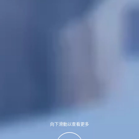
向下滑動以查看更多