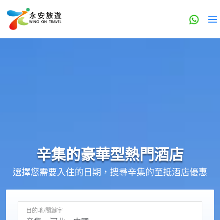
辛集的
豪華型
熱門酒店
選擇您需要入住的日期，搜尋辛集的至抵酒店優惠
目的地/關鍵字