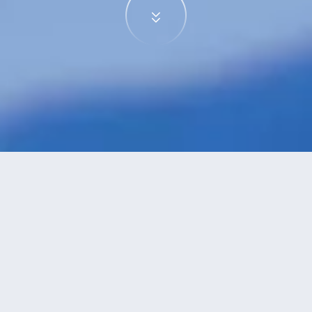
特價酒店
>
中國酒店
>
辛集
豪華型
酒店
共找到
2
家辛集
豪華型
酒店
正在尋找辛集的酒店？查看酒店評價，挑選最超值的酒店優惠。
永安推薦
低價優先
好評優先
高星級優先
進距離優先
高價優先