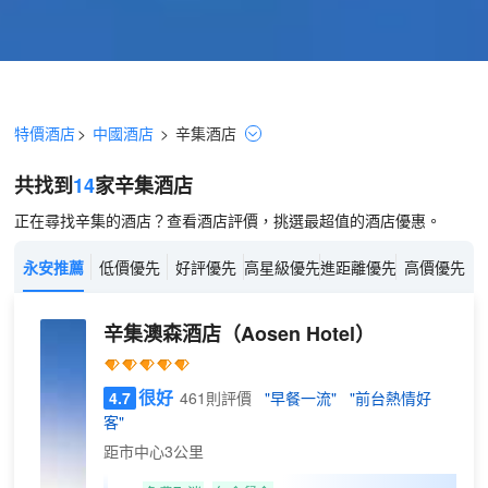
特價酒店
>
中國酒店
>
辛集
酒店
共找到
14
家辛集
酒店
正在尋找辛集的酒店？查看酒店評價，挑選最超值的酒店優惠。
永安推薦
低價優先
好評優先
高星級優先
進距離優先
高價優先
辛集澳森酒店
（Aosen Hotel）
很好
4.7
461則評價
"早餐一流"
"前台熱情好
客"
距市中心3公里