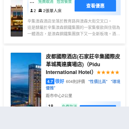
特
免費取消
包含餐食
查看優惠
惠
2
2張單人床
雙
辛集澳森酒店坐落於教育路與澳森大街交叉口。
床
這是隸屬於辛集澳森鋼鐵集團的一家集餐飲與住宿為
房
一體酒店，是澳森鋼鐵集團旗下又一全新板塊。酒店
擁有不同風格的客房，同時設有3種口味各異的餐
廳，以及面積超過1400m²的無柱婚宴大廳，還設有
多個多功能廳、會議室、健身房、商務中心等。
皮都國際酒店(石家莊辛集國際皮
革城萬達廣場店)
（Pidu
International Hotel）
很好
4.7
604則評價
"性價比高"
"環境
優雅"
距市中心2公里
180°
免費取消
查看優惠
2張單人
雲淺
2
床
觀景
酒店位於辛集市的政治、經濟和文化中
雙床