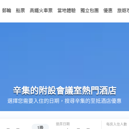
郵輪
船票
高鐵火車票
當地體驗
獨立包團
優惠
旅遊
辛集的
附設會議室
熱門酒店
選擇您需要入住的日期，搜尋辛集的至抵酒店優惠
退房日期
每房入住人數
1晚