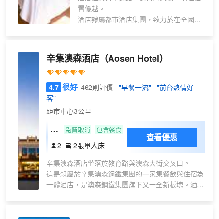
金可兒床墊，房間內均配備智能衞浴，所
置優越。
舒
有房間內可一鍵投屏，在這裏您可享受私
酒店隸屬都市酒店集團，致力於在全國
睡|
人影院般視覺感受，優質睡眠，暢爽沐
二、三線城市發展高品質、低價位的精緻
酒店
浴，以及高速網絡等愜意體驗 。24小時自
連鎖酒店。是一家以“時尚”“舒適”為主的經
助免費洗衣服務，24小時免費健身房，新
公區
濟型快捷酒店。 本店位於興華北路，近方
版雙倉機器人可同時為兩個房間送物，大
辛集澳森酒店
（Aosen Hotel）
自助
碑大街，地理位置優越。 酒店擁有各類客
小不同需求會議室供您選擇，是您商務出
洗衣
房，房間配備獨立無線WIFI，24小時熱
行，旅遊休閒的睿智之選。
機
水，獨體空調，網絡電視，設備先進齊
很好
4.7
462則評價
"早餐一流"
"前台熱情好
全、佈局時尚温馨，酒店配備豐富的營養
客"
早餐，供住店賓客享用，享受經濟實惠之
距市中心3公里
時，也能住的方便舒心；酒店內設大型停
車場，獨立空調，24小時熱水，內置無線
特
免費取消
包含餐食
查看優惠
上網，早餐。 酒店擁有會議室一間能夠容
惠
2
2張單人床
納120人，能夠接待商務、培訓、會展、
雙
公司團建等多種風格會議，酒店後院配有
辛集澳森酒店坐落於教育路與澳森大街交叉口。
床
充電樁，出現方便，酒店期待您的光臨。
這是隸屬於辛集澳森鋼鐵集團的一家集餐飲與住宿為
房
一體酒店，是澳森鋼鐵集團旗下又一全新板塊。酒店
擁有不同風格的客房，同時設有3種口味各異的餐
廳，以及面積超過1400m²的無柱婚宴大廳，還設有
多個多功能廳、會議室、健身房、商務中心等。