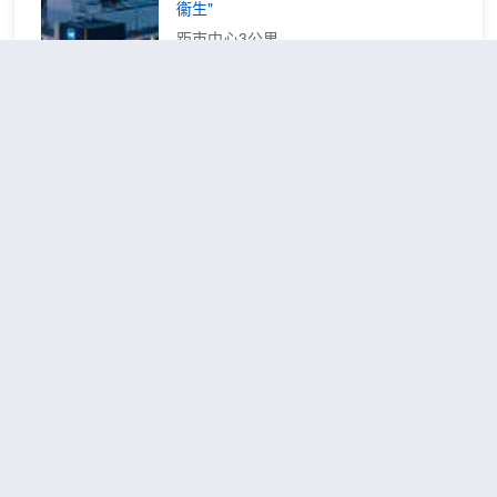
廳和眾多會議室，可同時容納1200餘人開
衞生"
櫃】
會就餐，是舉行會議、宴會、婚宴的理想
距市中心3公里
場所。
大床
免費取消
查看優惠
房
2
1張大床
（智
酒店位於興華路與農商街交叉口核心位
能客
置，即享商圈便利，餐飲、購物需求輕鬆
控
滿足。交通出行高效便捷，步行10分鐘或
+記
駕車5分鐘可達火車站-辛集站，駕車10分
憶
鐘直達高鐵站-辛集南站，無論是商務差旅
枕）
還是短途遊玩都很省心。同時配備24小時
都市花園酒店(石家莊辛集市政府
自助洗衣房、智能送物機器人。從出行到
店)
（Urban Garden Hotel
居住細節，全方位保障舒適體驗.
(Shijiazhuang Xinji Municipal
Government)）
很好
4.5
596則評價
"早餐一流"
"性價
比高"
距市中心750米