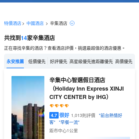
特價酒店
>
中國酒店
>
辛集
酒店
共找到
14
家辛集
酒店
正在尋找辛集的酒店？查看酒店評價，挑選最超值的酒店優惠。
永安推薦
低價優先
好評優先
高星級優先
進距離優先
高價優先
辛集中心智選假日酒店
（Holiday Inn Express XINJI
CITY CENTER by IHG）
很好
4.7
1,013則評價
"前台熱情好
客"
"早餐一流"
距市中心1公里