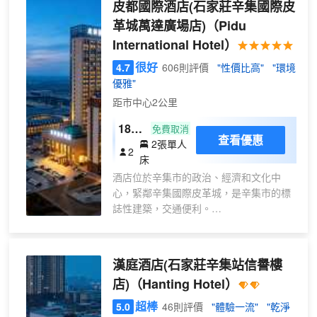
皮都國際酒店(石家莊辛集國際皮
革城萬達廣場店)
（Pidu
International Hotel）
很好
4.7
606則評價
"性價比高"
"環境
優雅"
距市中心2公里
180°
免費取消
查看優惠
2張單人
雲淺
2
床
觀景
酒店位於辛集市的政治、經濟和文化中
雙床
心，緊鄰辛集國際皮革城，是辛集市的標
房
誌性建築，交通便利。
【落
酒店由河北辛建建設集團有限公司投資建
地窗
設，是集中西餐飲、客房、高端商務會
+零
議、婚宴為一體的高星級商務會展酒店。
漢庭酒店(石家莊辛集站信譽樓
壓床
酒店擁有豪華客房，西餐廳、中餐廳、鹿
墊
店)
（Hanting Hotel）
港小鎮餐廳等，餐飲經營面積4000餘平
+保
米，同時酒店還擁有800平的無柱式宴會
超棒
5.0
46則評價
"體驗一流"
"乾淨
險