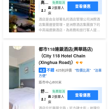
高級
免費取消
查看優惠
2張單人
雙床
2
床
房
酒店是由全球著名的酒店管理公司洲際酒
店集團運營管理。是洲際酒店集團旗下的
中高端連鎖酒店，為商務和旅行客人提供
簡單、睿智的出行體驗。
本酒店位於辛集市教育路北段，新興經濟
中心、行政中心商圈，毗鄰辛集國際皮革
都市118連鎖酒店(興華路店)
城和萬達廣場，距離市公安局、市教育
（City 118 Hotel Chain
局、市衞生健康局、市人民法院、市廣播
(Xinghua Road)）
電視台等行政部門也僅5分鐘車程，酒店門
口有免費停車場，可同時容納近100輛車
不錯
4.2
425則評價
"性價比高"
"泊車
停放，地理位置優越，交通便捷，周邊擁
方便"
有便利的娛樂、餐飲、休閒、文化等消費
距市中心800米
場所。無論是假期、休閒、還是公務，讓
酒店成為您到訪辛集的理想選擇之一。
舒適
免費取消
酒店擁有各類客房，採用智選2.0版本全新
查看優惠
2張單人
雙床
2
的設計以及升級版的品牌體驗，房間採用
床
房|
深灰配色，所有床墊都採用全球知名品牌
酒店位於興華北路，近方碑大街，地理位
安心