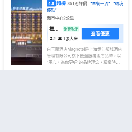
超棒
4.8
351則評價
"早餐一流"
"環境
通過酒店的服務、設施、獲得舒適的住宿環境，在短
優雅"
暫的停留中領略當地的人文情懷！ 酒店期待每一次
距市中心2公里
與您的温暖相遇！
標準
免費取消
查看優惠
大床
2
1張大床
房
白玉蘭酒店Magnotel是上海錦江都城酒店
管理有限公司旗下優選服務酒店品牌，以
“用心，為你更好”的品牌理念，精緻時尚
的產品、為賓客提供更佳的入住體驗。白
玉蘭商務酒店（唐山玉田店）坐落於唐山
市玉田縣文明街，毗鄰玉田縣職中學校，
桔子酒店(唐山玉田商業中心店)
鑫匯火鍋步行約8分鐘，鳳凰購物，富達購
（Orange Hotel (Tangshan
物廣場，供銷大廈等商業購物中心，鳳凰
Yutian Commercial Center)）
影院，伯雍公園，森林公園，肯德基，京
魯川，華榮閣等知名餐飲和景點近在咫
尺。
超棒
4.8
122則評價
"乾淨衞生"
"體驗
酒店客房配備55寸液晶電視、夢百合高級
一流"
床墊，高端洗護產品，為您打造愉夢體