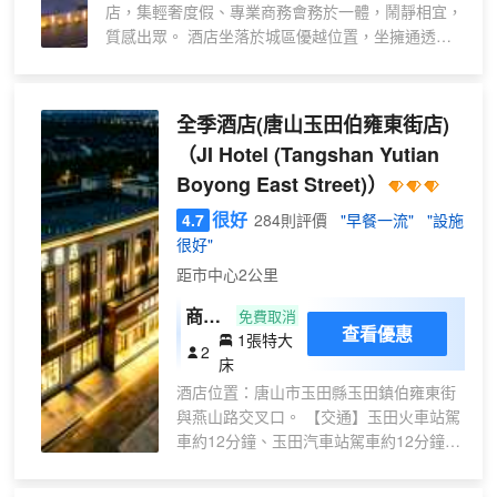
店，集輕奢度假、專業商務會務於一體，鬧靜相宜，
居
質感出眾。 酒店坐落於城區優越位置，坐擁通透城
大
景，出行十分便捷。緊鄰河頭老街、唐山宴等唐山熱
床
門網紅地標，依託正向全國出圈的文旅資源，入住即
房
可輕鬆玩轉網紅打卡勝地，省時省心、性價比極高，
全季酒店(唐山玉田伯雍東街店)
丨
是遊玩旅居的優選之選。毗鄰淨覺古寺，兼攬城市古
智
（JI Hotel (Tangshan Yutian
韻與市井繁華，區位優勢得天獨厚。 店內以藝術美
能
Boyong East Street)）
學為設計核心，陳設珍玩玉石、雅緻藏品，步步皆
客
景，宛如一座藏於城市的精緻藝術祕境。客房全系通
很好
4.7
284則評價
"早餐一流"
"設施
控
透城景房型，明窗明衞，全屋智能配置、乾濕分離佈
很好"
局舒適宜居，多房型適配親子度假、家庭出遊、商務
距市中心2公里
長住等多種場景。 酒店配套完善齊全，設有健身
房、兒童樂園、自助洗衣房，兼顧休閒與生活所需。
商務
免費取消
同時配備百人大型會議室，可高標準承接企業會議、
查看優惠
1張特大
大床
2
團建會務，商務接待專業成熟。 三餐餐食匠心出
床
房|6
品，更提供歡迎水果、免費下午茶、暖心宵夜等貼心
酒店位置：唐山市玉田縣玉田鎮伯雍東街
5寸
服務，入住即享專屬午餐券福利。以雅緻藝術氛圍、
與燕山路交叉口。 【交通】玉田火車站駕
智能
優越地理位置與貼心星級服務，成為賓客旅居玉田、
車約12分鐘、玉田汽車站駕車約12分鐘、
投屏
暢遊唐山的高端愜意歸宿。
玉田南站駕車約35分鐘、玉田城北高速口
電
駕車約9分鐘、玉田城西高速口駕車約19