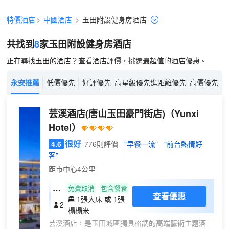
特價酒店
>
中國酒店
>
玉田
附設健身房
酒店
共找到
8
家玉田
附設健身房
酒店
正在尋找玉田的酒店？查看酒店評價，挑選最超值的酒店優惠。
永安推薦
低價優先
好評優先
高星級優先
進距離優先
高價優先
芸溪酒店(唐山玉田豪門街店)
（Yunxi
Hotel）
很好
4.6
776則評價
"早餐一流"
"前台熱情好
客"
距市中心4公里
雲
免費取消
包含餐食
查看優惠
1張大床 或 1張
庭
2
榻榻米
·
芸溪酒店，是玉田城區獨具格調的高端藝術主題酒
輕