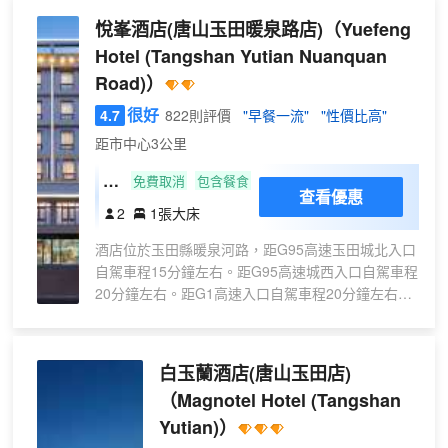
視|
分鐘、玉田鴉鴻橋高速口駕車約24分鐘。
悅峯酒店(唐山玉田暖泉路店)
（Yuefeng
商務
【酒店周邊】玉田城市商業中心、鳳凰購
冰箱
Hotel (Tangshan Yutian Nuanquan
物、供銷大廈北方購物、供銷大廈、二郎
Road)）
廟市場、婦幼保健院、玉田縣醫院、玉田
農商銀行、唐山農商銀行、工商銀行、農
很好
4.7
822則評價
"早餐一流"
"性價比高"
業銀行、玉田縣人民政府、玉田縣自然資
距市中心3公里
源和規劃局、玉田縣煙草專賣局、玉田縣
農業農村局、玉田縣人民法院、玉田縣公
悅
免費取消
包含餐食
安局。 【附近景點】燕山疊翠駕車約18分
查看優惠
享
2
1張大床
鐘、龍隱寺駕車約20分鐘、大燕口山紅葉
·
谷駕車約20分鐘、御龍灣滑雪度假村駕車
酒店位於玉田縣暖泉河路，距G95高速玉田城北入口
輕
約30分鐘。 全季唐山玉田伯雍酒店，為全
自駕車程15分鐘左右。距G95高速城西入口自駕車程
居
季5.0曉山青版本，隸屬於華住酒店集團。
20分鐘左右。距G1高速入口自駕車程20分鐘左右，
大
從東方智慧中汲取人文精神，從當代生活
交通便利。酒店共有客房57間，房間全部可無線上
床
中提煉價值內涵，通過全季好物、親朋服
網，客房隔音效果良好，能保證您有一個安靜的睡眠
務創造純淨簡約的優質體驗，倡導東方、
房
環境。房間裝修温馨環保，採用清新自然的設計風
適度、人文的生活方式。茶香四溢，洗去
白玉蘭酒店(唐山玉田店)
格，強調温暖舒適的生活感。房間礦泉水、休閒食品
差旅的疲憊與躁動，體驗東方的審美與生
（Magnotel Hotel (Tangshan
無限享用。酒店，簡單快樂的旅途生活。酒店致力於
活方式，“此心安處是吾鄉”，找到寧靜與
Yutian)）
創造一種能帶給人們温暖的生活方式，酒店內有健身
生活的美好。
房、自助洗衣房，讓旅途中的客人在疲憊的旅途中，