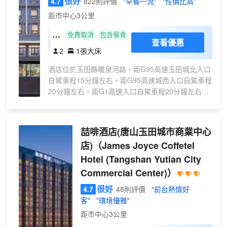
很好
4.7
822則評價
"早餐一流"
"性價比高"
於酒店6樓，宴會廳可容納千人，接待各種
距市中心3公里
喜宴,壽宴等大型宴會，環境優雅，富麗堂
皇！火鍋共有大小包間20個，卡座4個，
悅
免費取消
包含餐食
裝修風格以中式為主題，環境優雅，簡約
查看優惠
享
2
1張大床
時尚。羊肉精選錫盟郭勒盟草原的上品羊
·
肉，專業的廚師團隊，菜品口感獨特，展
酒店位於玉田縣暖泉河路，距G95高速玉田城北入口
輕
台多種免費小菜供您品嚐，冷飲熱飲無限
自駕車程15分鐘左右。距G95高速城西入口自駕車程
居
暢飲，更有大的優惠活動進店讓您享受。
20分鐘左右。距G1高速入口自駕車程20分鐘左右，
大
中餐展現高大尚的品質，美味的佳餚！不
交通便利。酒店共有客房57間，房間全部可無線上
床
定時出台更新的菜品哦！
網，客房隔音效果良好，能保證您有一個安靜的睡眠
房
環境。房間裝修温馨環保，採用清新自然的設計風
喆啡酒店(唐山玉田城市商業中心
格，強調温暖舒適的生活感。房間礦泉水、休閒食品
店)
（James Joyce Coffetel
無限享用。酒店，簡單快樂的旅途生活。酒店致力於
Hotel (Tangshan Yutian City
創造一種能帶給人們温暖的生活方式，酒店內有健身
房、自助洗衣房，讓旅途中的客人在疲憊的旅途中，
Commercial Center)）
通過酒店的服務、設施、獲得舒適的住宿環境，在短
很好
4.7
48則評價
"前台熱情好
暫的停留中領略當地的人文情懷！ 酒店期待每一次
客"
"環境優雅"
與您的温暖相遇！
距市中心3公里