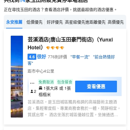
共找到
14
家玉田
附設免費停車場
酒店
正在尋找玉田的酒店？查看酒店評價，挑選最超值的酒店優惠。
永安推薦
低價優先
好評優先
高星級優先
進距離優先
高價優先
芸溪酒店(唐山玉田豪門街店)
（Yunxi
Hotel）
很好
4.6
776則評價
"早餐一流"
"前台熱情好
客"
距市中心4公里
雲
免費取消
包含餐食
查看優惠
1張大床 或 1張
庭
2
榻榻米
·
芸溪酒店，是玉田城區獨具格調的高端藝術主題酒
輕
店，集輕奢度假、專業商務會務於一體，鬧靜相宜，
居
質感出眾。 酒店坐落於城區優越位置，坐擁通透城
大
景，出行十分便捷。緊鄰河頭老街、唐山宴等唐山熱
床
門網紅地標，依託正向全國出圈的文旅資源，入住即