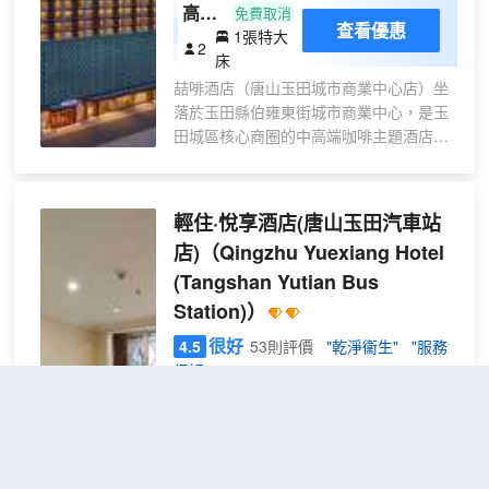
高級
免費取消
查看優惠
1張特大
大床
2
床
房
喆啡酒店（唐山玉田城市商業中心店）坐
（零
落於玉田縣伯雍東街城市商業中心，是玉
壓床
田城區核心商圈的中高端咖啡主題酒店，
墊
集住宿、休閒、社交於一體，為商旅及休
+65
閒客人提供格調與舒適兼具的入住體驗 。
寸液
一、酒店環境 - 大堂空間：延續喆啡品牌
輕住·悅享酒店(唐山玉田汽車站
晶電
經典的24小時Café+Hotel複合大堂，融合
視智
店)
（Qingzhu Yuexiang Hotel
咖啡吧枱、開放式書吧、休閒客座與藝術
能投
(Tangshan Yutian Bus
陳列，復古工業風裝潢搭配暖調燈光，辦
屏）
理入住可享現磨咖啡，營造優雅閒適的社
Station)）
交氛圍 。 - 客房體驗：配備標準雙床房、
很好
4.5
53則評價
"乾淨衞生"
"服務
大床房、啡凡套房等多種房型，自動窗
很好"
簾、獨立温控；採用星級乳膠床墊、高品
質床品，乾濕分離衞浴；每間設專屬咖啡
距市中心2公里
角，提供手衝咖啡包，細節盡顯品質 。 -
悅享
免費取消
配套設施：24小時免費自助洗衣房（含洗
查看優惠
2張單人
特惠
衣、烘乾設備）、免費私人停車場、24小
2
床