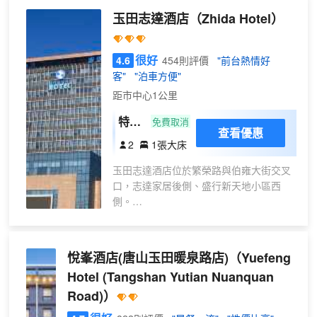
房
可輕鬆玩轉網紅打卡勝地，省時省心、性價比極高，
玉田志達酒店
（Zhida Hotel）
丨
是遊玩旅居的優選之選。毗鄰淨覺古寺，兼攬城市古
智
韻與市井繁華，區位優勢得天獨厚。 店內以藝術美
能
學為設計核心，陳設珍玩玉石、雅緻藏品，步步皆
很好
4.6
454則評價
"前台熱情好
客
景，宛如一座藏於城市的精緻藝術祕境。客房全系通
客"
"泊車方便"
控
透城景房型，明窗明衞，全屋智能配置、乾濕分離佈
距市中心1公里
局舒適宜居，多房型適配親子度假、家庭出遊、商務
長住等多種場景。 酒店配套完善齊全，設有健身
特價
免費取消
查看優惠
房、兒童樂園、自助洗衣房，兼顧休閒與生活所需。
大床
2
1張大床
同時配備百人大型會議室，可高標準承接企業會議、
房
團建會務，商務接待專業成熟。 三餐餐食匠心出
玉田志達酒店位於繁榮路與伯雍大街交叉
品，更提供歡迎水果、免費下午茶、暖心宵夜等貼心
口，志達家居後側、盛行新天地小區西
服務，入住即享專屬午餐券福利。以雅緻藝術氛圍、
側。
優越地理位置與貼心星級服務，成為賓客旅居玉田、
酒店擁有客房百餘間，客房環境優雅舒
暢遊唐山的高端愜意歸宿。
適，讓您感受家一般的温暖，卸去一身奔
波的疲憊，配備的床墊解壓舒適，讓您疲
悅峯酒店(唐山玉田暖泉路店)
（Yuefeng
憊的身軀感覺到輕鬆愉悅，能快速地助您
Hotel (Tangshan Yutian Nuanquan
睡眠，美好的夜晚從志達酒店開始。
Road)）
中餐廳設在酒店2-3-4層，大小包間20個，
小廳可容納22桌，220人；火鍋宴會廳位