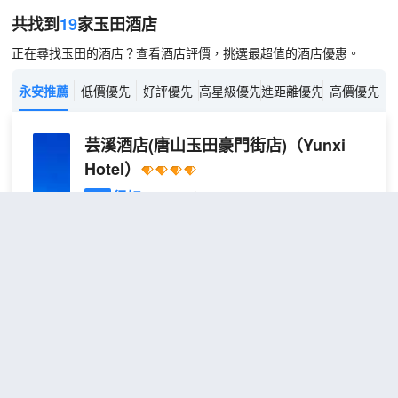
共找到
19
家玉田
酒店
正在尋找玉田的酒店？查看酒店評價，挑選最超值的酒店優惠。
永安推薦
低價優先
好評優先
高星級優先
進距離優先
高價優先
芸溪酒店(唐山玉田豪門街店)
（Yunxi
Hotel）
很好
4.6
783則評價
"早餐一流"
"前台熱情好
客"
距市中心4公里
雲
免費取消
包含餐食
查看優惠
1張大床 或 1張
庭
2
榻榻米
·
芸溪酒店，是玉田城區獨具格調的高端藝術主題酒
輕
店，集輕奢度假、專業商務會務於一體，鬧靜相宜，
居
質感出眾。 酒店坐落於城區優越位置，坐擁通透城
大
景，出行十分便捷。緊鄰河頭老街、唐山宴等唐山熱