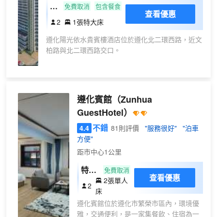
高
免費取消
包含餐食
查看優惠
級
2
1張特大床
大
遵化陽光依水貴賓樓酒店位於遵化北二環西路，近文
床
柏路與北二環西路交口。
私
湯
客房類型多樣，房內設有24小時熱水、小冰箱、吹風
温
機、中央空調、浴缸等設備。
泉
遵化賓館
（Zunhua
房
豪華宴會廳、多功能會議廳滿足一些客人的商務需
GuestHotel）
要。按摩室、棋牌室、圖書館、茶室、KTV、SPA等
康樂設施應有盡有，可以伴你度過悠閒舒適的時光。
不錯
4.4
81則評價
"服務很好"
"泊車
方便"
淮揚菜風味的中餐廳，環形餐廳內美觀的大型自助餐
距市中心1公里
枱，以高雅的格調、精製的佳餚讓賓客不僅能品嚐到
可口的美食，同時又能將遵化的美景盡收眼底。
特惠
免費取消
查看優惠
2張單人
房
2
床
遵化賓館位於遵化市繁榮市區內，環境優
雅，交通便利，是一家集餐飲、住宿為一