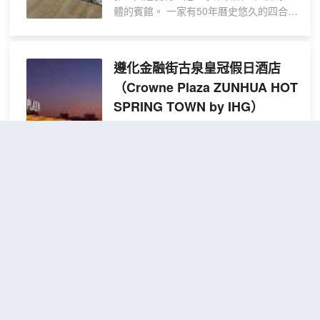
體的賓館。 一家有50年曆史悠久的四合院
式酒店，已經全部升級改造完畢，高中低
檔房型多樣，超大停車場，中西結合自助
早餐，三區分離衞浴，獨立客廳卧室，獨
遵化金融街古泉皇冠假日酒店
立網絡，大中小型會議室，能同時滿足
（Crowne Plaza ZUNHUA HOT
500人開會，1000人用餐，為您提供商務
SPRING TOWN by IHG）
洽談入住，會議，用餐一站式服務。
很好
4.7
2,268則評價
"温泉舒適"
"適
合與小孩同行"
距市中心17公里
高級
免費取消
查看優惠
2張單人
雙床
2
床
房
遵化金融街古泉皇冠假日酒店坐落在擁有
1600餘年歷史的皇家古温泉和深厚歷史文
化積澱為核心資源建設的康養旅居小鎮古
泉小鎮內，毗鄰古泉水世界、冰雪樂園等