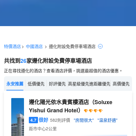
特價酒店
>
中國酒店
>
遵化
附設免費停車場
酒店
共找到
26
家遵化
附設免費停車場
酒店
正在尋找遵化的酒店？查看酒店評價，挑選最超值的酒店優惠。
永安推薦
低價優先
好評優先
高星級優先
進距離優先
高價優先
遵化陽光依水貴賓樓酒店
（Soluxe
Yishui Grand Hotel）
很好
4.7
582則評價
"房間很大"
"温泉舒適"
距市中心2公里