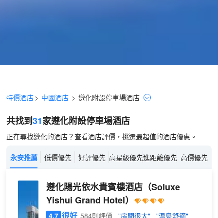
特價酒店
>
中國酒店
>
遵化
附設停車場
酒店
共找到
31
家遵化
附設停車場
酒店
正在尋找遵化的酒店？查看酒店評價，挑選最超值的酒店優惠。
永安推薦
低價優先
好評優先
高星級優先
進距離優先
高價優先
遵化陽光依水貴賓樓酒店
（Soluxe
Yishui Grand Hotel）
很好
4.7
584則評價
"房間很大"
"温泉舒適"