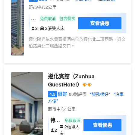
距市中心2公里
高
免費取消
包含餐食
查看優惠
級
2
2張雙人床
雙
遵化陽光依水貴賓樓酒店位於遵化北二環西路，近文
床
柏路與北二環西路交口。
私
湯
客房類型多樣，房內設有24小時熱水、小冰箱、吹風
温
機、中央空調、浴缸等設備。
泉
遵化賓館
（Zunhua
房
豪華宴會廳、多功能會議廳滿足一些客人的商務需
GuestHotel）
要。按摩室、棋牌室、圖書館、茶室、KTV、SPA等
康樂設施應有盡有，可以伴你度過悠閒舒適的時光。
很好
4.5
80則評價
"服務很好"
"泊車
方便"
淮揚菜風味的中餐廳，環形餐廳內美觀的大型自助餐
距市中心1公里
枱，以高雅的格調、精製的佳餚讓賓客不僅能品嚐到
可口的美食，同時又能將遵化的美景盡收眼底。
特惠
免費取消
查看優惠
2張單人
房
2
床