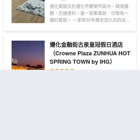
遵化賓館位於遵化市繁榮市區內，環境優
雅，交通便利，是一家集餐飲、住宿為一
體的賓館。 一家有50年曆史悠久的四合院
式酒店，已經全部升級改造完畢，高中低
檔房型多樣，超大停車場，中西結合自助
早餐，三區分離衞浴，獨立客廳卧室，獨
遵化金融街古泉皇冠假日酒店
立網絡，大中小型會議室，能同時滿足
（Crowne Plaza ZUNHUA HOT
500人開會，1000人用餐，為您提供商務
SPRING TOWN by IHG）
洽談入住，會議，用餐一站式服務。
很好
4.7
2,268則評價
"温泉舒適"
"適
合與小孩同行"
距市中心17公里
高級
免費取消
查看優惠
2張單人
雙床
2
床
房
遵化金融街古泉皇冠假日酒店坐落在擁有
1600餘年歷史的皇家古温泉和深厚歷史文