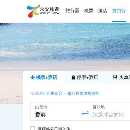
旅行團
機票
酒店
自由行
機票+酒店
船票+酒店
火車
出發地
目的地
選擇部分日期入住