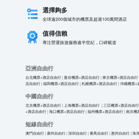
選擇夠多
全球逾200個城市的機票及超過100萬間酒店
值得信賴
專注營運旅遊服務逾半世紀，口碑載道
亞洲自由行
台北機票+酒店自由行
|
曼谷機票+酒店自由行
|
東京機票+酒店自由行
店自由行
|
福岡機票+酒店自由行
|
札幌機票+酒店自由行
|
沖繩機票+
中國自由行
北京機票+酒店自由行
|
上海機票+酒店自由行
|
三亞機票+酒店自由行
+酒店自由行
|
海口機票+酒店自由行
|
福州機票+酒店自由行
|
南京機
短線自由行
澳門自由行
|
廣州自由行
|
深圳自由行
|
番禺自由行
|
惠州自由行
|
珠