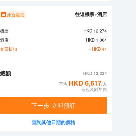
與朋友保持聯繫；另提供衞星頻道，可滿足您的娛樂需求。
往返機票+酒店
組合最抵
機票
HKD
12,274
酒店
HKD
1,004
套票折扣
- HKD
44
總額
HKD
13,234
HKD
6,617
平均
/人
連稅及附加費
下一步 立即預訂
查詢其他日期的價格