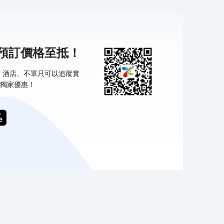
機預訂價格至抵！
票、酒店、不單只可以追蹤實
獨家優惠！