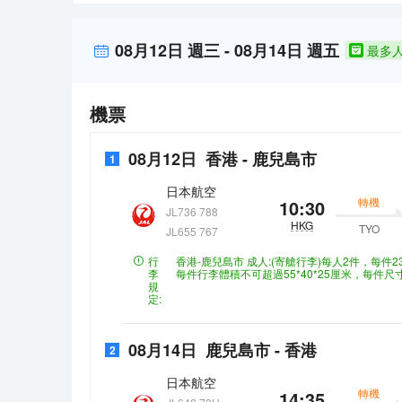
提供收費自助停車。 有 238 間客房提供冰箱和平
配備淋浴/盆浴組合的私人浴室提供浸泡浴缸和免費洗
08月12日
週三
-
08月14日
週五
最多
機票
08月12日
香港
-
鹿兒島市
1
日本航空
轉機
10:30
JL736 788
HKG
TYO
JL655 767
行
香港-鹿兒島市
成人:(寄艙行李)每人2件，每件
李
每件行李體積不可超過55*40*25厘米，每件
規
定:
08月14日
鹿兒島市
-
香港
2
日本航空
轉機
14:35