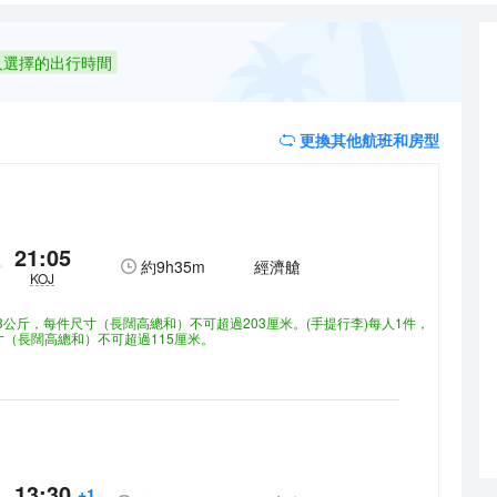
板電視；您定能在旅途中找到家的舒適。提供免費有線和無線上網，方便您
浴用品。便利設施包括電熱水壺，而且按要求提供提供客房服務
人選擇的出行時間
更換其他航班和房型
21:05
約
9h35m
經濟艙
KOJ
23公斤，每件尺寸（長闊高總和）不可超過203厘米。(手提行李)每人1件，
尺寸（長闊高總和）不可超過115厘米。
13:30
+1