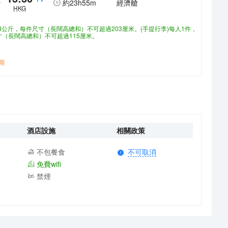
約
23h55m
經濟艙
HKG
23公斤，每件尺寸（長闊高總和）不可超過203厘米。(手提行李)每人1件，
尺寸（長闊高總和）不可超過115厘米。
期
酒店設施
相關政策
不包餐食
不可取消
免費wifi
禁煙