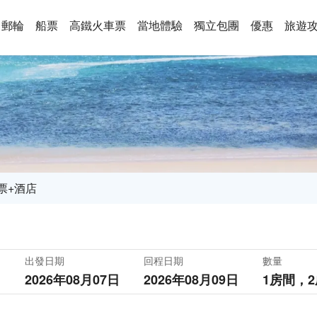
郵輪
船票
高鐵火車票
當地體驗
獨立包團
優惠
旅遊
票+酒店
出發日期
回程日期
數量
2026年08月07日
2026年08月09日
1房間，
2