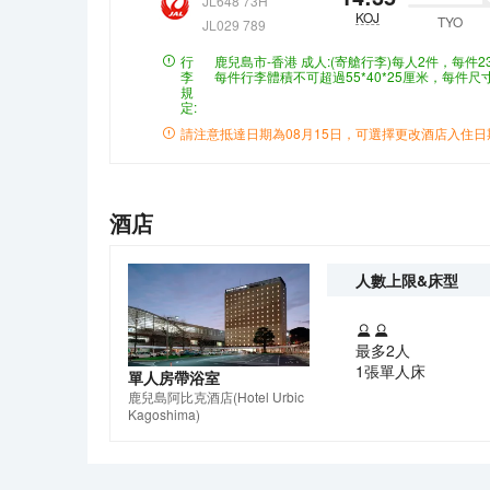
JL648 73H
KOJ
TYO
JL029 789
行
鹿兒島市-香港
成人:(寄艙行李)每人2件，每件
李
每件行李體積不可超過55*40*25厘米，每件
規
定:
請注意抵達日期為
08月15日
，可選擇更改酒店入住日
酒店
人數上限&床型
最多2人
1張單人床
單人房帶浴室
鹿兒島阿比克酒店
(Hotel Urbic
Kagoshima)