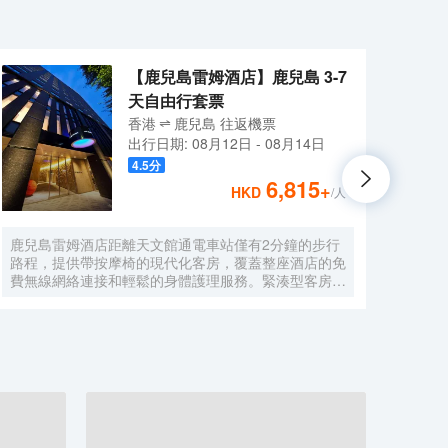
【鹿兒島雷姆酒店】鹿兒島 3-7
天自由行套票
香港
鹿兒島
往返
機票
出行日期:
08月12日
-
08月14日
4.5
分
6,815
+
HKD
/人
鹿兒島雷姆酒店距離天文館通電車站僅有2分鐘的步行
鹿兒
路程，提供帶按摩椅的現代化客房，覆蓋整座酒店的免
尤約烏
費無線網絡連接和輕鬆的身體護理服務。緊湊型客房，
離櫻島
配備空調，可收看視頻點播的32英寸液晶電視，冰
星堂 
箱，電熱水壺，睡衣和牙膏（可容納人數）。 距離櫻
共區
島有25分鐘的車程，距離JR鹿兒島站有5分鐘的車程，
還提
距離機場穿梭巴士天文館站僅有1分鐘的步行路程。24
店桑迪
小時前台提供各種日本和草藥茶包。也提供乾洗服務
10:
電腦
停車設
板電
和無