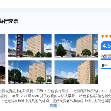
自由行套票
4.5
清潔度
服務
訊中心和觀覽車不到 5 分鐘步行路程。 此酒店距離櫻島山 12.3 英里（
設施。 每天 6:30 至 9:30 提供收費的自助式早餐。 特色服務/設
板電視；您定能在旅途中找到家的舒適。提供免費有線和無線上網，方便您
浴用品。便利設施包括電熱水壺，而且按要求提供提供客房服務
訊中心和觀覽車不到 5 分鐘步行路程。 此酒店距離櫻島山 12.3 英里（
展開
設施。 每天 6:30 至 9:30 提供收費的自助式早餐。 特色服務/設