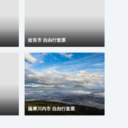
道，
提供
書桌
姶良市 自由行套票
薩摩川內市 自由行套票