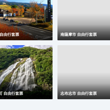
可瞭望到櫻島美景，亦有餐飲處、土特產店等完善的設
施。附近有很多景點，比如“尚古集成館”，曾是日本最
古老的石造西式機械工廠，現改為博物館，可供參觀；
還有幕府末年到明治初期的珍貴西洋建築“異人館”，是
世界文化遺產“明治日本的產業革命遺產”的組成部分。
您還可在酒店周邊的“平川動物公園”，觀賞白虎、考拉
等稀有動物，與大自然親密碰觸；在遠近聞名的“鹿兒
 自由行套票
島水族館”，欣賞大鯨鯊在水中悠然游泳，觀看精彩的
南薩摩市 自由行套票
海豚表演秀。適合家人同遊的景點眾多，期待您的惠
顧。建議您在鹿兒島的美食街“天文館通”，享受購物樂
趣，邊逛邊吃，其樂無窮。
町 自由行套票
志布志市 自由行套票