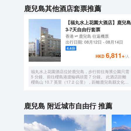
鹿兒島
其他酒店套票推薦
【福丸水上花園大酒店】鹿兒島
3-7天自由行套票
香港
鹿兒島
往返
機票
出行日期:
08月12日
-
08月14日
4.4
分
6,811
+
HKD
/人
福丸水上花園酒店位於鹿兒島，步行前往海濱公園只需
5 分鐘、前往櫻島港渡輪碼頭需 7 分鐘。 此酒店距離
櫻島山 10.7 英里（17.2 公里），距離鹿兒島縣文化博
物館 0.3 英里（0.6 公里）。 您可享受熱水浴缸和桑拿
等度假設施。此酒店的其他設施包括免費 WiFi和自動
售貨機。 在福丸水上花園酒店，您可以去餐廳享用美
餐。每天 7:00 至 9:00 提供收費的自助式早餐。 特色
鹿兒島
附近城市自由行 推薦
服務/設施包括24 小時前台服務、行李寄存和洗衣設
施。這家酒店擁有 5 間會議室，可用來舉辦活動。酒
店提供收費自助停車。 有 34 間客房提供冰箱和平板電
視；您定能在旅途中找到家的舒適。提供免費無線網
絡，方便您與朋友保持聯繫。配備淋浴/盆浴組合的浴