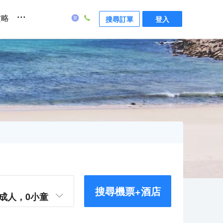
...
攻略
搜尋訂單
登入
搜尋機票+酒店
成人，
0
小童