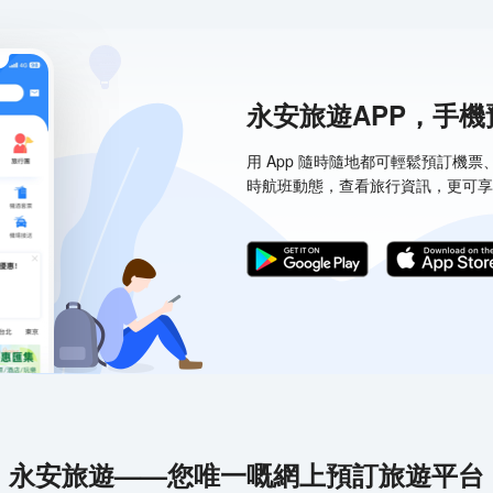
永安旅遊APP，手
用 App 隨時隨地都可輕鬆預訂機
時航班動態，查看旅行資訊，更可享
永安旅遊——您唯一嘅網上預訂旅遊平台