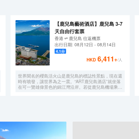
【鹿兒島藝術酒店】鹿兒島 3-7
天自由行套票
香港
鹿兒島
往返
機票
出行日期:
08月12日
-
08月14日
4.1
分
6,411
+
HKD
/人
世界聞名的櫻島活火山是鹿兒島的標誌性景點，現在還
時有噴發，讓世界為之一震。“ART鹿兒島酒店”就坐落
在可一覽雄偉景色的錦江灣沿岸。若從鹿兒島機場乘坐
機場聯絡巴士，無需換乘，即可直達酒店。從鹿兒島縣
數一數二的繁華地帶——天文館周邊及鹿兒島中央站，
約15分鐘車程就可抵達本酒店，地理位置十分優越。
此外，從本酒店，徒步可及鹿兒島縣政府，是出差商務
的首選住宿地。温柔的海風拂面，櫻島美景橫亙在眼
前，沉浸在活火山的強大能量中，敬請享受舒適而愜意
的酒店生活。 鹿兒島不僅有原始大自然，而且歷史、
文化、美食等的魅力無限。“仙巖園”是深受歡迎的觀光
景點，裏面有薩摩藩歷代藩主“島津家”所喜愛的庭園，