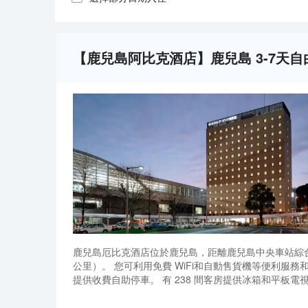
【鹿兒島阿比克酒店】鹿兒島 3-7天
鹿兒島厄比克酒店位於鹿兒島，距離鹿兒島中央車站綜合觀光資
公里）。 您可利用免費 WiFi和自動售貨機等便利服務和
提供收費自助停車。 有 238 間客房提供冰箱和平
配備淋浴/盆浴組合的私人浴室提供浸泡浴缸和免費洗
鹿兒島厄比克酒店位於鹿兒島，距離鹿兒島中央車站綜合觀光資
公里）。 您可利用免費 WiFi和自動售貨機等便利服務和