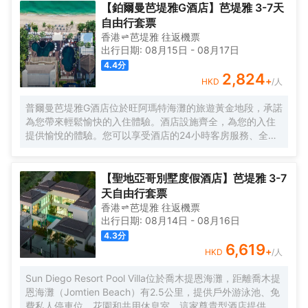
擇。每天 06:00 至 11:00 提供收費的自助式早餐。 特色服務/設施
此酒店的其他設施包括免費 WiFi和禮賓服務。 您可以到zircon
【鉑爾曼芭堤雅G酒店】芭堤雅 3-7天
包括乾洗/洗衣服務、24 小時前台服務和多語言服務。酒店設有收
restaurant享用一頓美餐，或者去酒店的咖啡館吃些點心。歡迎光
自由行套票
費的24 小時往返機場班車，此外還提供免費自助停車。 有 101 間
臨池畔酒吧，喝一杯，放鬆一下；此外還有 2 間酒吧/酒廊供您選
香港
芭堤雅
往返
機票
空調客房提供智能電視；您定能在旅途中找到家的舒適。您的加厚
擇。每天 06:00 至 11:00 提供收費的自助式早餐。 特色服務/設施
出行日期:
08月15日
-
08月17日
層卧床備有高檔床上用品。提供免費無線網絡，方便您與朋友保持
包括乾洗/洗衣服務、24 小時前台服務和多語言服務。酒店設有收
4.4
分
聯繫；有線頻道可滿足您的娛樂需求。浴室提供免費洗浴用品和坐
費的24 小時往返機場班車，此外還提供免費自助停車。 有 101 間
2,824
+
HKD
/人
浴桶。
空調客房提供智能電視；您定能在旅途中找到家的舒適。您的加厚
層卧床備有高檔床上用品。提供免費無線網絡，方便您與朋友保持
普爾曼芭堤雅G酒店位於旺阿瑪特海灘的旅遊黃金地段，承諾
聯繫；有線頻道可滿足您的娛樂需求。浴室提供免費洗浴用品和坐
為您帶來輕鬆愉快的入住體驗。酒店設施齊全，為您的入住
浴桶。
提供愉悅的體驗。您可以享受酒店的24小時客房服務、全房
免費Wi-Fi、24小時安保、每日清潔服務和禮品/紀念品商
店。部分客房配備有液晶/等離子電視、免費速溶咖啡、免費
茶、鏡子和秤。酒店寧靜的氛圍延伸至其休閒設施，包括私
【聖地亞哥別墅度假酒店】芭堤雅 3-7
人海灘、健身中心、戶外游泳池、水療中心和按摩服務。無
天自由行套票
論您訪問芭堤雅的理由是什麼，普爾曼芭堤雅G酒店都會讓您
香港
芭堤雅
往返
機票
感到如同回到家一般。
出行日期:
08月14日
-
08月16日
4.3
分
6,619
+
HKD
/人
Sun Diego Resort Pool Villa位於喬木提恩海灘，距離喬木提
恩海灘（Jomtien Beach）有2.5公里，提供戶外游泳池、免
費私人停車位、花園和共用休息室。這家尊貴型酒店提供共