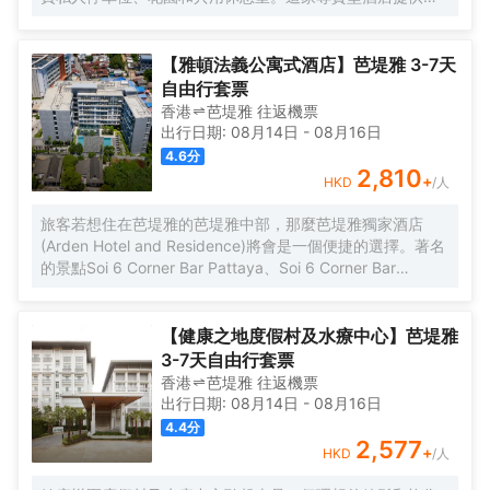
用廚房、客房服務和免費WiFi。這家酒店享有池景，配備露
台和15小時前台 [09:00-24:00]。 這家酒店的每間客房都配
有空調、書桌、電視、私人浴室、床上用品、毛巾和市景陽
【雅頓法義公寓式酒店】芭堤雅 3-7天
台。所有客房都配有電熱水壺。部分客房提供帶冰箱、洗碗
自由行套票
機和烤箱的廚房。客房均提供衣櫃。 Sun Diego Resort Pool
香港
芭堤雅
往返
機票
Villa距離東星高爾夫球場有37公里，距離翡翠高爾夫度假村
出行日期:
08月14日
-
08月16日
有41公里。最近的機場是烏塔堡羅勇-芭堤雅國際機場，距離
4.6
分
這家住宿有37公里。
2,810
+
HKD
/人
旅客若想住在芭堤雅的芭堤雅中部，那麼芭堤雅獨家酒店
(Arden Hotel and Residence)將會是一個便捷的選擇。著名
的景點Soi 6 Corner Bar Pattaya、Soi 6 Corner Bar
Pattaya和Legends Pool And Sports Bar均可步行很短距離
到達。 客房內的所有設施都是經過精心的考慮和安排，包括
房內保險箱和空調，滿足您入住需求的同時又能增添家的温
【健康之地度假村及水療中心】芭堤雅
馨感。在餐廳服務方面，酒店西餐廳會提供美食。酒吧給旅
3-7天自由行套票
客提供了一個舒適的環境，可供休憩。旅客想要在自己的房
香港
芭堤雅
往返
機票
間邊聽音樂邊享受美食，只需呼叫送餐服務。對於常駐旅客
出行日期:
08月14日
-
08月16日
來說，若是厭倦了酒店的餐飲，附近的Mantra Restaurant &
4.4
分
Bar（其他）和Trattoria Pizzeria Toscana（西餐）或許能勾
2,577
+
HKD
/人
起您的食慾，他們家的Baked Mango和培根披薩均深受好
評，美塞通糯米飯（麪包甜點）的美食也不錯哦！ 相信桑拿