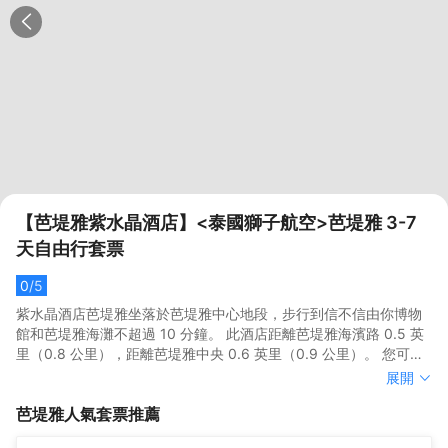
【芭堤雅紫水晶酒店】<泰國獅子航空>芭堤雅 3-7
天自由行套票
0
/5
紫水晶酒店芭堤雅坐落於芭堤雅中心地段，步行到信不信由你博物
館和芭堤雅海灘不超過 10 分鐘。 此酒店距離芭堤雅海濱路 0.5 英
里（0.8 公里），距離芭堤雅中央 0.6 英里（0.9 公里）。 您可充
分利用室外游泳池等度假設施，或者到屋頂露台和花園欣賞美景。
紫水晶酒店芭堤雅坐落於芭堤雅中心地段，步行到信不信由你博物
展開
此酒店的其他設施包括免費 WiFi和禮賓服務。 您可以到zircon
館和芭堤雅海灘不超過 10 分鐘。 此酒店距離芭堤雅海濱路 0.5 英
芭堤雅
人氣套票推薦
restaurant享用一頓美餐，或者去酒店的咖啡館吃些點心。歡迎光
里（0.8 公里），距離芭堤雅中央 0.6 英里（0.9 公里）。 您可充
臨池畔酒吧，喝一杯，放鬆一下；此外還有 2 間酒吧/酒廊供您選
分利用室外游泳池等度假設施，或者到屋頂露台和花園欣賞美景。