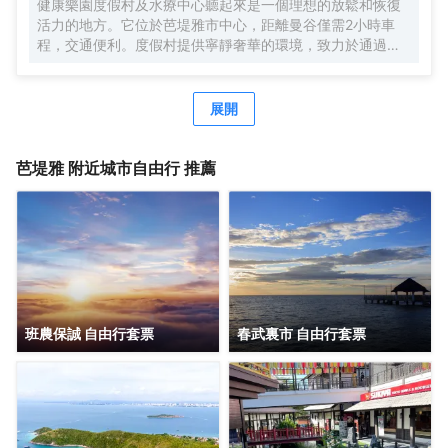
健康樂園度假村及水療中心聽起來是一個理想的放鬆和恢復
浴室周到的服務和室外游泳池一流的設施，會讓您擁有別樣
活力的地方。它位於芭堤雅市中心，距離曼谷僅需2小時車
的體驗。酒店配備有商務中心，可供旅客使用。24小時開放
程，交通便利。度假村提供寧靜奢華的環境，致力於通過全
的前台服務可為您隨時提供信息，以幫助您探索這個魅力之
面的水療護理和服務，為客人提供身心靈的全方位放鬆體
都。酒店客人可以額外使用免費停車場。
驗。無論您是想放鬆身心，還是追求精神上的寧靜，健康樂
園度假村及水療中心都能為您提供一個寧靜的避風港，讓您
展開
在時尚的室內環境中盡情享受平和與安寧
芭堤雅
附近城市自由行 推薦
班農保誠 自由行套票
春武裏市 自由行套票