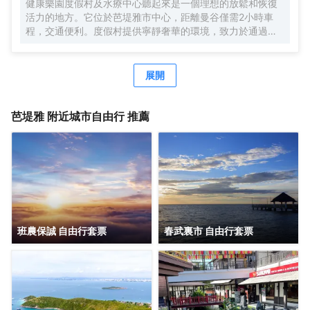
健康樂園度假村及水療中心聽起來是一個理想的放鬆和恢復
浴室周到的服務和室外游泳池一流的設施，會讓您擁有別樣
活力的地方。它位於芭堤雅市中心，距離曼谷僅需2小時車
的體驗。酒店配備有商務中心，可供旅客使用。24小時開放
程，交通便利。度假村提供寧靜奢華的環境，致力於通過全
的前台服務可為您隨時提供信息，以幫助您探索這個魅力之
面的水療護理和服務，為客人提供身心靈的全方位放鬆體
都。酒店客人可以額外使用免費停車場。
驗。無論您是想放鬆身心，還是追求精神上的寧靜，健康樂
園度假村及水療中心都能為您提供一個寧靜的避風港，讓您
展開
在時尚的室內環境中盡情享受平和與安寧
芭堤雅
附近城市自由行 推薦
班農保誠 自由行套票
春武裏市 自由行套票