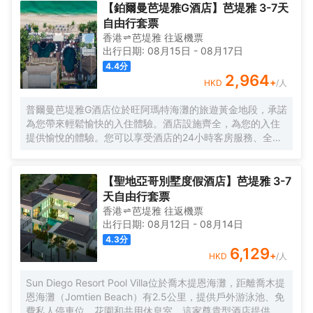
7:00 至 11:00 提供收費的自助式早餐。 特色服務/設施包括24 小時
您可以到餐廳享用一頓美餐；也可以去咖啡館吃些點心。或者可以
【鉑爾曼芭堤雅G酒店】芭堤雅 3-7天
前台服務、前台保管箱和電梯。酒店提供免費自助停車。 有 128 間
待在房間裏，享受酒店的部分時段客房送餐服務。想放鬆一下？這
自由行套票
空調客房提供迷你吧；您定能在旅途中找到家的舒適。提供免費無
裏有 2 間酒吧/酒廊供您選擇，可以小酌幾杯，輕鬆一下。每天
香港
芭堤雅
往返
機票
線網絡，方便您與朋友保持聯繫。私人浴室提供免費洗浴用品和坐
7:00 至 11:00 提供收費的自助式早餐。 特色服務/設施包括24 小時
出行日期:
08月15日
-
08月17日
浴桶。便利設施包括電話，以及保險箱和免費瓶裝水。
前台服務、前台保管箱和電梯。酒店提供免費自助停車。 有 128 間
4.4
分
空調客房提供迷你吧；您定能在旅途中找到家的舒適。提供免費無
2,964
+
HKD
/人
線網絡，方便您與朋友保持聯繫。私人浴室提供免費洗浴用品和坐
浴桶。便利設施包括電話，以及保險箱和免費瓶裝水。
普爾曼芭堤雅G酒店位於旺阿瑪特海灘的旅遊黃金地段，承諾
為您帶來輕鬆愉快的入住體驗。酒店設施齊全，為您的入住
提供愉悅的體驗。您可以享受酒店的24小時客房服務、全房
免費Wi-Fi、24小時安保、每日清潔服務和禮品/紀念品商
店。部分客房配備有液晶/等離子電視、免費速溶咖啡、免費
茶、鏡子和秤。酒店寧靜的氛圍延伸至其休閒設施，包括私
【聖地亞哥別墅度假酒店】芭堤雅 3-7
人海灘、健身中心、戶外游泳池、水療中心和按摩服務。無
天自由行套票
論您訪問芭堤雅的理由是什麼，普爾曼芭堤雅G酒店都會讓您
香港
芭堤雅
往返
機票
感到如同回到家一般。
出行日期:
08月12日
-
08月14日
4.3
分
6,129
+
HKD
/人
Sun Diego Resort Pool Villa位於喬木提恩海灘，距離喬木提
恩海灘（Jomtien Beach）有2.5公里，提供戶外游泳池、免
費私人停車位、花園和共用休息室。這家尊貴型酒店提供共