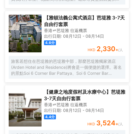
用廚房、客房服務和免費WiFi。這家酒店享有池景，配備露
台和15小時前台 [09:00-24:00]。 這家酒店的每間客房都配
有空調、書桌、電視、私人浴室、床上用品、毛巾和市景陽
【雅頓法義公寓式酒店】芭堤雅 3-7天
台。所有客房都配有電熱水壺。部分客房提供帶冰箱、洗碗
自由行套票
機和烤箱的廚房。客房均提供衣櫃。 Sun Diego Resort Pool
香港
芭堤雅
往返
機票
Villa距離東星高爾夫球場有37公里，距離翡翠高爾夫度假村
出行日期:
08月12日
-
08月14日
有41公里。最近的機場是烏塔堡羅勇-芭堤雅國際機場，距離
4.6
分
這家住宿有37公里。
2,330
+
HKD
/人
旅客若想住在芭堤雅的芭堤雅中部，那麼芭堤雅獨家酒店
(Arden Hotel and Residence)將會是一個便捷的選擇。著名
的景點Soi 6 Corner Bar Pattaya、Soi 6 Corner Bar
Pattaya和Legends Pool And Sports Bar均可步行很短距離
到達。 客房內的所有設施都是經過精心的考慮和安排，包括
房內保險箱和空調，滿足您入住需求的同時又能增添家的温
【健康之地度假村及水療中心】芭堤雅
馨感。在餐廳服務方面，酒店西餐廳會提供美食。酒吧給旅
3-7天自由行套票
客提供了一個舒適的環境，可供休憩。旅客想要在自己的房
香港
芭堤雅
往返
機票
間邊聽音樂邊享受美食，只需呼叫送餐服務。對於常駐旅客
出行日期:
08月12日
-
08月14日
來說，若是厭倦了酒店的餐飲，附近的Mantra Restaurant &
4.4
分
Bar（其他）和Trattoria Pizzeria Toscana（西餐）或許能勾
3,524
+
HKD
/人
起您的食慾，他們家的Baked Mango和培根披薩均深受好
評，美塞通糯米飯（麪包甜點）的美食也不錯哦！ 相信桑拿