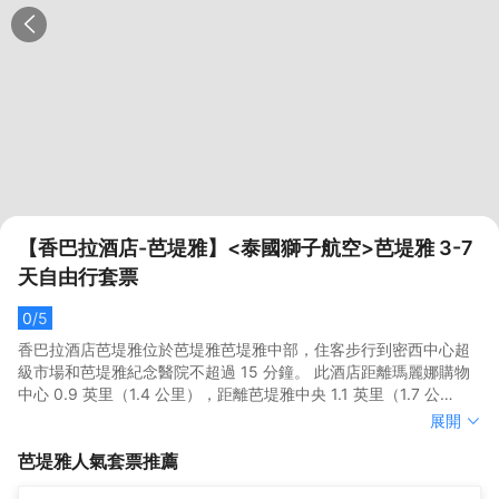
【香巴拉酒店-芭堤雅】<泰國獅子航空>芭堤雅 3-7
天自由行套票
0
/5
香巴拉酒店芭堤雅位於芭堤雅芭堤雅中部，住客步行到密西中心超
級市場和芭堤雅紀念醫院不超過 15 分鐘。 此酒店距離瑪麗娜購物
中心 0.9 英里（1.4 公里），距離芭堤雅中央 1.1 英里（1.7 公
里）。 您可利用免費 WiFi、禮賓服務和宴會廳等便利服務和設施。
香巴拉酒店芭堤雅位於芭堤雅芭堤雅中部，住客步行到密西中心超
展開
您可以到餐廳享用一頓美餐；也可以去咖啡館吃些點心。或者可以
級市場和芭堤雅紀念醫院不超過 15 分鐘。 此酒店距離瑪麗娜購物
芭堤雅
人氣套票推薦
待在房間裏，享受酒店的部分時段客房送餐服務。想放鬆一下？這
中心 0.9 英里（1.4 公里），距離芭堤雅中央 1.1 英里（1.7 公
裏有 2 間酒吧/酒廊供您選擇，可以小酌幾杯，輕鬆一下。每天
里）。 您可利用免費 WiFi、禮賓服務和宴會廳等便利服務和設施。