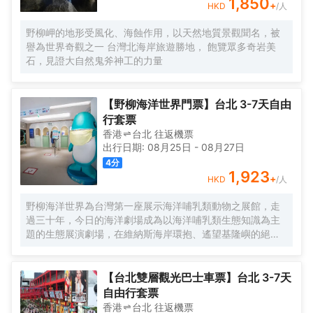
1,850
+
HKD
/人
野柳岬的地形受風化、海蝕作用，以天然地質景觀聞名，被
譽為世界奇觀之一 台灣北海岸旅遊勝地， 飽覽眾多奇岩美
石，見證大自然鬼斧神工的力量
【野柳海洋世界門票】台北 3-7天自由
行套票
香港
台北
往返
機票
出行日期:
08月25日
-
08月27日
4
分
1,923
+
HKD
/人
野柳海洋世界為台灣第一座展示海洋哺乳類動物之展館，走
過三十年，今日的海洋劇場成為以海洋哺乳類生態知識為主
題的生態展演劇場，在維納斯海岸環抱、遙望基隆嶼的絕美
海岸線風光中，為您揭開蔚藍海洋的神秘面紗。
【台北雙層觀光巴士車票】台北 3-7天
自由行套票
香港
台北
往返
機票