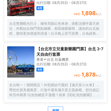
出行日期:
08月25日
-
08月27日
4
分
1,898
+
HKD
/人
台北雙層觀光巴士，擁有亮眼紅色車身，搭配頂層半露天座
位，外觀結合熱門景點繪圖，相當搶眼吸睛，讓你的台北旅
程，變得更加便捷和浪漫！白天晚上皆可搭乘，分為經典紅
藍路線，行經國父紀念館、行天宮、西門紅樓等景點，車輛
上也會搭配中、英、日、韓的多語系導覽系統，方便了解各
景點資訊。全天任意上下車，輕鬆暢遊台北熱門景點，自由
【台北市立兒童新樂園門票】台北 3-7
開啟你的台北熱門地標之旅！
天自由行套票
香港
台北
往返
機票
出行日期:
08月25日
-
08月27日
4
分
1,878
+
HKD
/人
全台唯一！期間限定！外型繽紛可愛的【滿天星小火車】，
帶您欣賞美麗風景，行進中還有滿天星主題曲喔。想玩就記
得另外購票 玩泡泡總是不過癮？就來【彩虹泡泡樂園】。無
限的泡泡池可以盡情製造屬於自己的泡泡，大朋友回味著童
年，小朋友創造著童年，歡樂不間斷。一起吧！來場簡單純
粹的快樂
展開