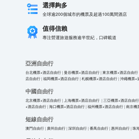
選擇夠多
全球逾200個城市的機票及超過100萬間酒店
值得信賴
專注營運旅遊服務逾半世紀，口碑載道
亞洲自由行
台北機票+酒店自由行
|
曼谷機票+酒店自由行
|
東京機票+酒店自由行
店自由行
|
福岡機票+酒店自由行
|
札幌機票+酒店自由行
|
沖繩機票+
中國自由行
北京機票+酒店自由行
|
上海機票+酒店自由行
|
三亞機票+酒店自由行
+酒店自由行
|
海口機票+酒店自由行
|
福州機票+酒店自由行
|
南京機
短線自由行
澳門自由行
|
廣州自由行
|
深圳自由行
|
番禺自由行
|
惠州自由行
|
珠