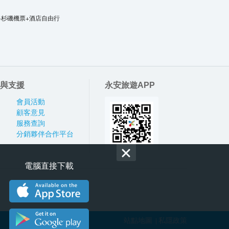
洛杉磯機票+酒店自由行
與支援
永安旅遊APP
會員活動
顧客意見
服務查詢
分銷夥伴合作平台
電腦直接下載
站點地圖
私隱政策
|