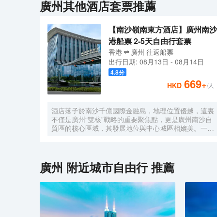
廣州
其他酒店套票推薦
【南沙嶺南東方酒店】廣州南沙
港船票 2-5天自由行套票
香港
廣州
往返
船票
出行日期:
08月13日
-
08月14日
4.8
分
669
+
HKD
/人
酒店落子於南沙千億國際金融島，地理位置優越，這裏
不僅是廣州“雙核”戰略的重要聚焦點，更是廣州南沙自
貿區的核心區域，其發展地位與中心城區相媲美。一小
時便捷可達深圳、香港、澳門等國內主要城市。 酒店
的設計匠心獨運，融入中式古典美學。飄檐承襲古典起
翹之韻，整體造型俯瞰如字母“A”，既展中國氣派，又
含西式願景——Amazing（令人驚歎），
廣州
附近城市自由行 推薦
Astonishing（令人震撼），隱含着酒店將成為南沙乃
至全球矚目的中式美學新地標的美好期許。 酒店作為
南沙國際會展中心綜合體重要組成部分，以“木棉花
開，鴻翔海絲”之設計理念，以大灣區金融新地標之姿
態，締造南沙“立足灣區、協同港澳、面向世界”的實踐
範本。