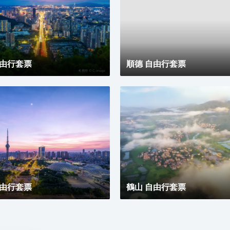
子時光。同時，酒店擁有1,600平方米的宴會及會議場
地以及寬敞的戶外草坪，可滿足不同的會議及宴會需
求，無論商務出行亦或休閒旅遊期待與您共赴南沙，遇
見另一種可能。
自由行套票
順德 自由行套票
自由行套票
鶴山 自由行套票