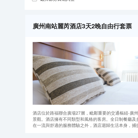
廣州南站麗芮酒店3天2晚自由行套票
酒店位於路福聯合廣場27層，毗鄰重要的交通樞紐-廣
景觀。酒店擁有不同類型和風格的客房。全日制餐廳及
在一流與舒適的服務體驗之外，酒店迴歸生活本身，捕捉