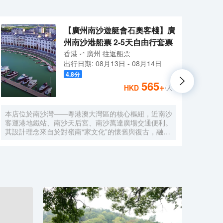
【廣州南沙遊艇會石奧客棧】廣
州南沙港船票 2-5天自由行套票
香港
廣州
往返
船票
出行日期:
08月13日
-
08月14日
4.8
分
565
+
HKD
/人
本店位於南沙灣——粵港澳大灣區的核心樞紐，近南沙
酒店
客運港地鐵站、南沙天后宮、南沙萬達廣場交通便利。
利。美
其設計理念來自於對嶺南“家文化”的懷舊與復古，融合
務酒
南洋傢俱的熱情奔放精髓，是一家現代海上絲綢之路上
廈內1
讓各路賓客品味嶺南與南洋風情的輕鬆茶室精品酒店，
會、
在經典家居與裝潢中重逢嶺南文化的歸屬感。 客棧共
生傾
五層，一層為大堂及茶室，二至五層為客房，寬敞、舒
雅，
適、風格各異的客房眾多；供賓客休閒暢談的石奧茶
恒壓
室，主要提供早餐、茶點、飲品、簡餐等服務；同時亦
浴缸
與中國大陸獲得“五金錨”獎的南沙遊艇會提供宴會/婚
工作人
宴/會議、中西式餐飲、遊艇觀光/租賃、帆船租賃/體
Bet
驗、遊艇帆船駕證考取等不同種服務功能，打造出一種
特色的休閒度假空間。