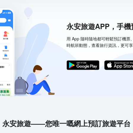
永安旅遊APP，手
用 App 隨時隨地都可輕鬆預訂機
時航班動態，查看旅行資訊，更可享
永安旅遊——您唯一嘅網上預訂旅遊平台