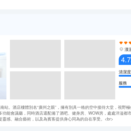
漢
4.7
清潔度
服務
州南站。酒店樓體別名“廣州之眼”，擁有別具一格的空中接待大堂，視野
多功能會議廳，同時酒店還配備了酒吧、健身房、WOW房，處處洋溢都
靈感、融合藝術，以及為賓客提供身心同為的自在享受。<br>