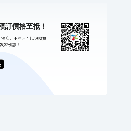
機預訂價格至抵！
票、酒店、不單只可以追蹤實
獨家優惠！