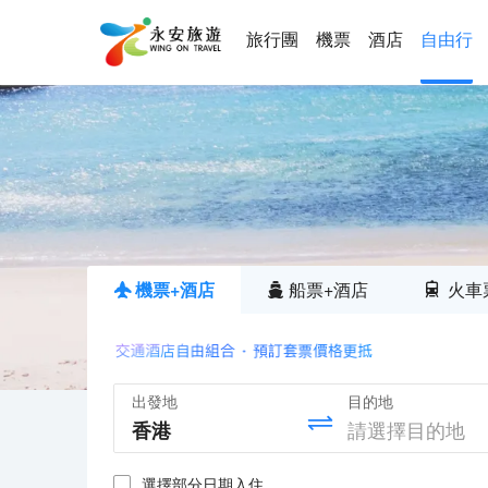
旅行團
機票
酒店
自由行
機票+酒店
船票+酒店
火車
出發地
目的地
選擇部分日期入住