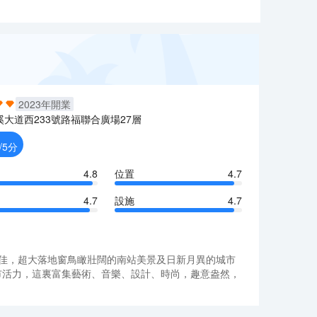
2023
年開業
溪大道西233號路福聯合廣場27層
/5分
4.8
位置
4.7
4.7
設施
4.7
極佳，超大落地窗鳥瞰壯闊的南站美景及日新月異的城市
市活力，這裏富集藝術、音樂、設計、時尚，趣意盎然，