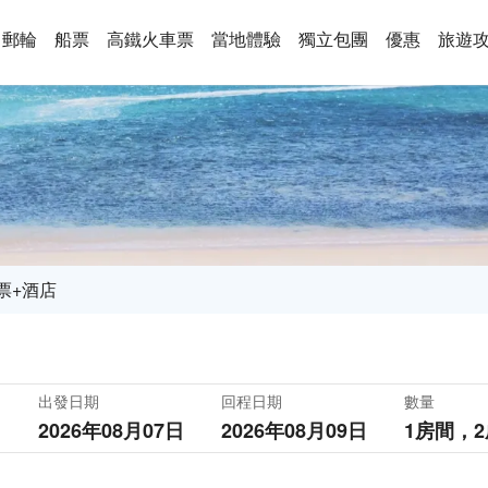
郵輪
船票
高鐵火車票
當地體驗
獨立包團
優惠
旅遊
票+酒店
出發日期
回程日期
數量
2026年08月07日
2026年08月09日
1房間，
2