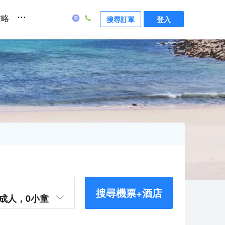
...
攻略
搜尋訂單
登入
搜尋機票+酒店
成人，
0
小童