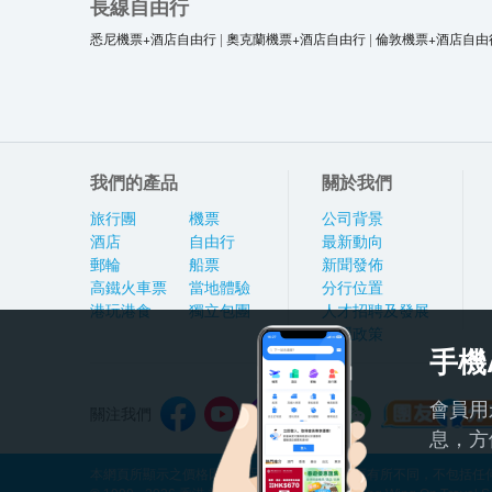
長線自由行
悉尼機票+酒店自由行
|
奧克蘭機票+酒店自由行
|
倫敦機票+酒店自由
我們的產品
關於我們
旅行團
機票
公司背景
酒店
自由行
最新動向
郵輪
船票
新聞發佈
高鐵火車票
當地體驗
分行位置
港玩港食
獨立包團
人才招聘及發展
私隱政策
手機
會員用
關注我們
息，方
本網頁所顯示之價格因應產品種類及出發日期而有所不同，不包括任何