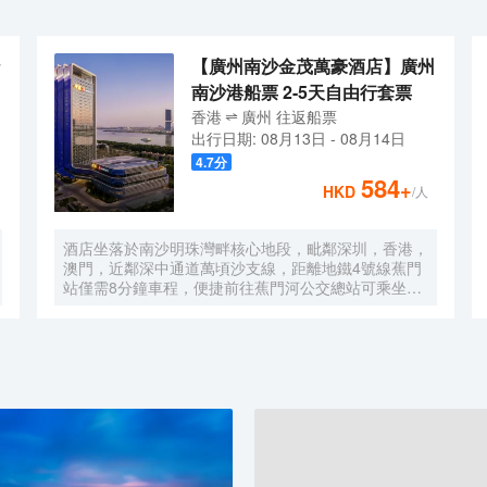
【廣州南沙金茂萬豪酒店】廣州
南沙港船票 2-5天自由行套票
香港
廣州
往返
船票
出行日期:
08月13日
-
08月14日
4.7
分
584
+
HKD
/人
酒店坐落於南沙明珠灣畔核心地段，毗鄰深圳，香港，
澳門，近鄰深中通道萬頃沙支線，距離地鐵4號線蕉門
站僅需8分鐘車程，便捷前往蕉門河公交總站可乘坐機
場大巴快線或深中跨市公交等，快速連接大灣區核心商
圈，距離深圳國際寶安機場僅需50分鐘車程。店內提
供小馬智行無人駕駛體驗券，可輕鬆前往南沙天后宮、
南沙濕地公園、廣汽科技館及環宇城購物中心等。 酒
店共有261間以海洋為設計靈感的客房及套房，詮釋現
代經典與優雅，滿足休閒賓客對在地文化的探索與體
驗。配備粵式風味的林苑中餐廳、中西結合的漁人碼頭
全日餐廳以及”雙重身份”的薄荷酒吧，體驗創新融合的
珍饈美饌。酒店擁有馬丁叔叔的農場，小朋友們可盡情
與小動物們互動亦或參與馬丁叔叔課堂，共度愉快的親