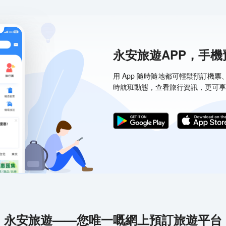
永安旅遊APP，手
用 App 隨時隨地都可輕鬆預訂機
時航班動態，查看旅行資訊，更可享
永安旅遊——您唯一嘅網上預訂旅遊平台