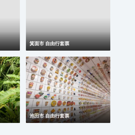
費班車。按照酒店→伊丹機場巴士停車站→大阪city air
適。
樞紐站（OCAT）→地鐵/近鐵Namba的路線每天運
行，只提供送機服務。
箕面市 自由行套票
池田市 自由行套票