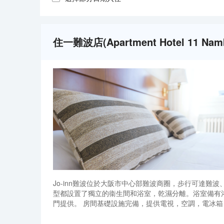
住一難波店(Apartment Hotel 11 
Jo-inn難波位於大阪市中心部難波商圈，步行可達難
型都設置了獨立的衞生間和浴室，乾濕分離。浴室備有浴
門提供。 房間基礎設施完備，提供電視，空調，電冰箱
Panasonic產空氣加濕清新機。保證室內空氣清
Jo-inn難波位於大阪市中心部難波商圈，步行可達難
證房間清潔衞生。關於日本旅行的問題,也歡迎聯繫我們
型都設置了獨立的衞生間和浴室，乾濕分離。浴室備有浴