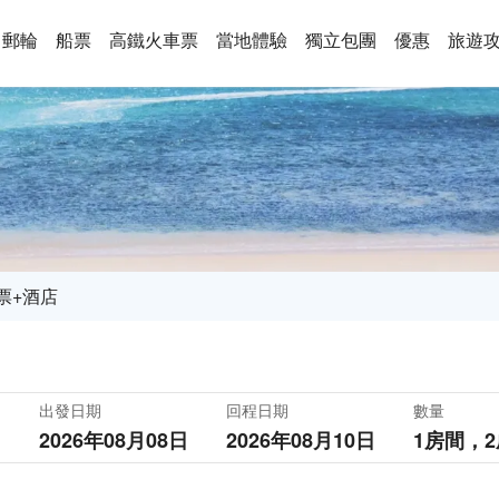
郵輪
船票
高鐵火車票
當地體驗
獨立包團
優惠
旅遊
票+酒店
出發日期
回程日期
數量
2026年08月08日
2026年08月10日
1房間，
2