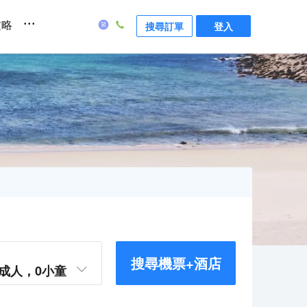
...
攻略
搜尋訂單
登入
搜尋機票+酒店
成人，
0
小童