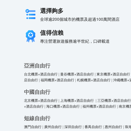
選擇夠多
全球逾200個城市的機票及超過100萬間酒店
值得信賴
專注營運旅遊服務逾半世紀，口碑載道
亞洲自由行
台北機票+酒店自由行
|
曼谷機票+酒店自由行
|
東京機票+酒店自由行
店自由行
|
福岡機票+酒店自由行
|
札幌機票+酒店自由行
|
沖繩機票+
中國自由行
北京機票+酒店自由行
|
上海機票+酒店自由行
|
三亞機票+酒店自由行
+酒店自由行
|
海口機票+酒店自由行
|
福州機票+酒店自由行
|
南京機
短線自由行
澳門自由行
|
廣州自由行
|
深圳自由行
|
番禺自由行
|
惠州自由行
|
珠