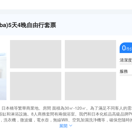
Namba)5天4晚自由行套票
0
/5
清潔度
服務
波、日本橋等繁華商業地。房間 面積為30㎡-120㎡。為了滿足不同客人的
缸和淋浴設施。8人商務套間有兩個浴室。我們和日本化粧品高級品牌PO
，洗衣機，微波爐，電水壺，無線Wifi、空気加濕洗浄機等，確保您隨
新。我們與日本專業清掃公司、布草公司合作，確保客人退房後立即進行認真
波、日本橋等繁華商業地。房間 面積為30㎡-120㎡。為了滿足不同客人的
展開
。
缸和淋浴設施。8人商務套間有兩個浴室。我們和日本化粧品高級品牌PO