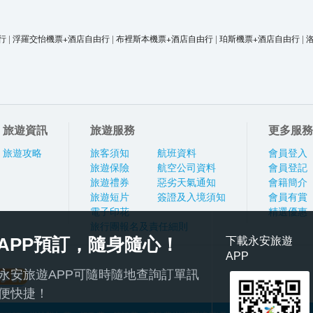
行
|
浮羅交怡機票+酒店自由行
|
布裡斯本機票+酒店自由行
|
珀斯機票+酒店自由行
|
旅遊資訊
旅遊服務
更多服務
旅遊攻略
旅客須知
航班資料
會員登入
旅遊保險
航空公司資料
會員登記
旅遊禮券
惡劣天氣通知
會籍簡介
旅遊短片
簽證及入境須知
會員有賞
電子印花
精選優惠
旅行團報名及責任細則
APP預訂，隨身隨心！
下載永安旅遊
APP
永安旅遊APP可隨時隨地查詢訂單訊
便快捷！