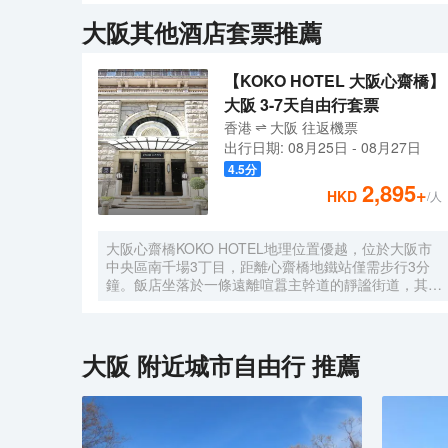
門提供。 房間基礎設施完備，提供電視，空調，電冰箱
大阪
其他酒店套票推薦
Panasonic產空氣加濕清新機。保證室內空氣清
證房間清潔衞生。關於日本旅行的問題,也歡迎聯繫我們
【KOKO HOTEL 大阪心齋橋】
大阪 3-7天自由行套票
香港
大阪
往返
機票
出行日期:
08月25日
-
08月27日
4.5
分
2,895
+
HKD
/人
大阪心齋橋KOKO HOTEL地理位置優越，位於大阪市
中央區南千場3丁目，距離心齋橋地鐵站僅需步行3分
鐘。飯店坐落於一條遠離喧囂主幹道的靜謐街道，其宏
偉的西式建築格外引人注目。儘管位於心齋橋中心地
帶，飯店營造出寧靜祥和的氛圍，為賓客提供高品質的
住宿體驗。
大阪
附近城市自由行 推薦