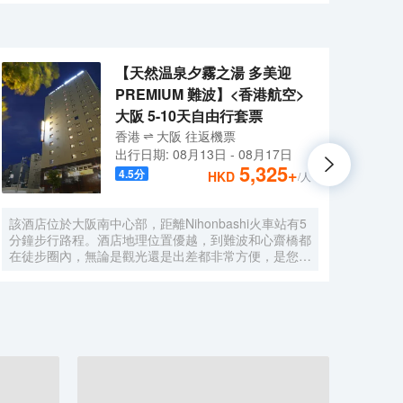
時拎包入住。應對後疫情時代，房間增設了高品質的
徹底的清掃和更換床單、被單、浴巾，牙膏牙刷等物品，保
【天然温泉夕霧之湯 多美迎
PREMIUM 難波】<香港航空>
大阪 5-10天自由行套票
香港
大阪
往返
機票
出行日期:
08月13日
-
08月17日
5,325
+
4.5
分
HKD
/人
該酒店位於大阪南中心部，距離Nihonbashi火車站有5
大阪心
分鐘步行路程。酒店地理位置優越，到難波和心齋橋都
Sta
在徒步圈內，無論是觀光還是出差都非常方便，是您來
（Gl
大阪的極佳選擇。 酒店的外觀現代簡約，內部設計典
的免費WiFi。 住此
雅精緻。酒店設有餐廳、投幣式自助洗衣機、桑拿、男
酒店
女分離式天然温泉大浴場等設施，提供乾洗服務、複印
電熱
服務以及行李寄存服務。酒店客房典雅舒適，房內配備
水和
衞星平面電視、冰箱、電熱水壺等設施，能在不經意間
酒店
給您一絲驚喜。下榻酒店，您還可以徜徉於温泉中，放
WiF
鬆身心，享受的服務。 酒店一流的設施和高品質的服
在20
務，讓您享受貴族般的待遇和尊榮，您的大阪之行將更
的飲
加舒適暢快。 酒店從2015年9月起開始分時段提供免
手冊