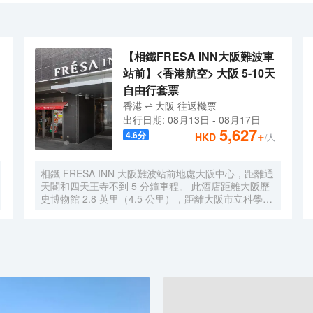
，洗衣機，微波爐，電水壺，無線Wifi、空気加濕洗浄機等，確保您隨
新。我們與日本專業清掃公司、布草公司合作，確保客人退房後立即進行認真
。
【相鐵FRESA INN大阪難波車
站前】<香港航空> 大阪 5-10天
自由行套票
香港
大阪
往返
機票
出行日期:
08月13日
-
08月17日
5,627
+
4.6
分
HKD
/人
相鐵 FRESA INN 大阪難波站前地處大阪中心，距離通
天閣和四天王寺不到 5 分鐘車程。 此酒店距離大阪歷
史博物館 2.8 英里（4.5 公里），距離大阪市立科學館
2.9 英里（4.7 公里）。 您可利用免費 WiFi、公共區電
視和自動售貨機等便利服務和設施。 每天 6:30 至
9:30 提供收費的英式早餐。 特色服務/設施包括快速入
住、24 小時前台服務和多語言服務。 有 276 間客房提
供冰箱和液晶電視；您定能在旅途中找到家的舒適。您
的卧床備有羽絨被和高檔床上用品。提供免費有線和無
線上網，方便您與朋友保持聯繫；另提供有線頻道，可
滿足您的娛樂需求。配備淋浴/盆浴組合的浴室提供浸
泡浴缸和免費洗浴用品。