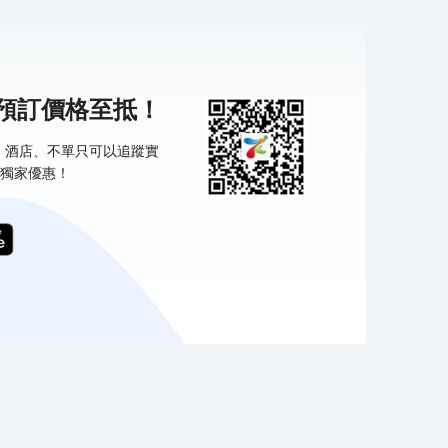
機預訂價格至抵！
票、酒店、不單只可以追蹤實
獨家優惠！