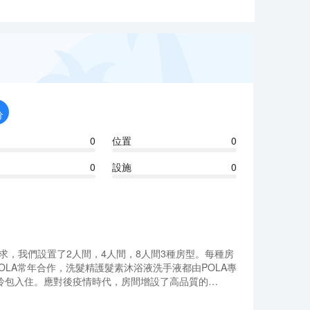
分
0
位置
0
0
設施
0
需求，我們設置了2人間，4人間，8人間3種房型。每種房
LA常年合作，洗髮精護髮素沐浴液洗手液都由POLA專
時拎包入住。應對後疫情時代，房間增設了高品質的
徹底的清掃和更換床單、被單、浴巾，牙膏牙刷等物品，保
需求，我們設置了2人間，4人間，8人間3種房型。每種房
LA常年合作，洗髮精護髮素沐浴液洗手液都由POLA專