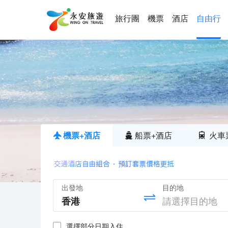
旅行團
機票
酒店
自由行
機票+酒店
船票+酒店
火車
出發地
目的地
選擇部分日期入住