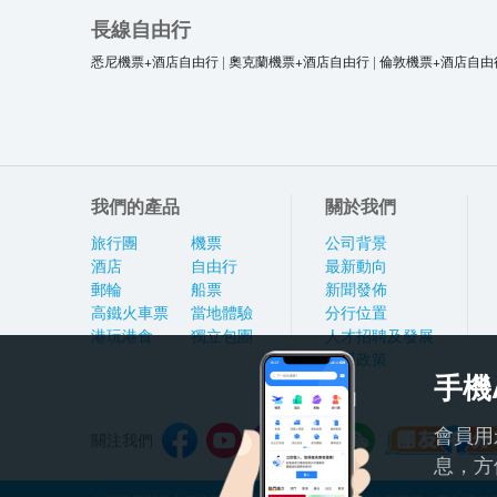
長線自由行
悉尼機票+酒店自由行
|
奧克蘭機票+酒店自由行
|
倫敦機票+酒店自由
我們的產品
關於我們
旅行團
機票
公司背景
酒店
自由行
最新動向
郵輪
船票
新聞發佈
高鐵火車票
當地體驗
分行位置
港玩港食
獨立包團
人才招聘及發展
私隱政策
手機
會員用
關注我們
息，方