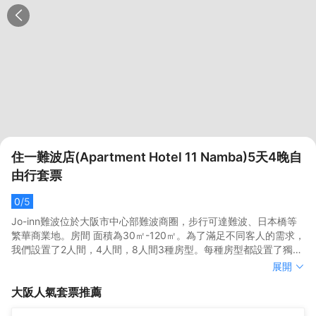
住一難波店(Apartment Hotel 11 Namba)5天4晚自
由行套票
0
/5
Jo-inn難波位於大阪市中心部難波商圈，步行可達難波、日本橋等
繁華商業地。房間 面積為30㎡-120㎡。為了滿足不同客人的需求，
我們設置了2人間，4人間，8人間3種房型。每種房型都設置了獨立
的衞生間和浴室，乾濕分離。浴室備有浴缸和淋浴設施。8人商務套
Jo-inn難波位於大阪市中心部難波商圈，步行可達難波、日本橋等
展開
間有兩個浴室。我們和日本化粧品高級品牌POLA常年合作，洗髮精
繁華商業地。房間 面積為30㎡-120㎡。為了滿足不同客人的需求，
大阪
人氣套票推薦
護髮素沐浴液洗手液都由POLA專門提供。 房間基礎設施完備，提
我們設置了2人間，4人間，8人間3種房型。每種房型都設置了獨立
供電視，空調，電冰箱，洗衣機，微波爐，電水壺，無線Wifi、空気
的衞生間和浴室，乾濕分離。浴室備有浴缸和淋浴設施。8人商務套