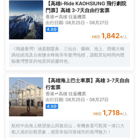
【高雄i-Ride KAOHSIUNG 飛行劇院
門票】高雄 3-7天自由行套票
香港
高雄
往返
機票
出行日期:
08月25日
-
08月27日
4.3
分
1,842
+
HKD
/人
《飛越臺灣》涵蓋鵝鑾鼻、三仙台、蘭嶼、池上、西螺大橋
媽祖繞境及台南鹽水蜂炮等等臺灣地標，讓觀眾短時間內體
驗臺灣豐富的地景與節慶特色。
【高雄海上巴士車票】高雄 3-7天自由
行套票
香港
高雄
往返
機票
出行日期:
08月25日
-
08月27日
4.3
分
1,718
+
HKD
/人
航程中由海上眺望柴山與旗后山，有機會還可觀賞一港口大
船入港的壯觀景象，感受幸福河港城市的港灣魅力！