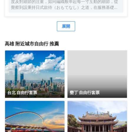
度及對細節的注重，如同編織般串起每一寸互動的細節，從
覺察到設秉持日式款待（おもてなし）之道，在服務基礎
上，注入溫度及對細節的注重，如同編織般串起每一寸互動
的細節，從覺察到設身處地的換位思考，傳遞細膩大和文化
精神，為旅人編織「一期一會」的雋永回憶。身處地的換位
展開
思考，傳遞細膩大和文化精神，為旅人編織「一期一會」的
雋永回憶。
高雄
附近城市自由行 推薦
台北 自由行套票
墾丁 自由行套票