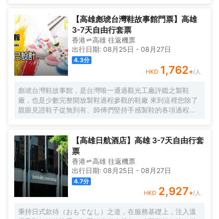
【高雄彪琥台灣鞋故事館門票】高雄
3-7天自由行套票
香港
高雄
往返
機票
出行日期:
08月25日
-
08月27日
4.3
分
1,762
+
HKD
/人
彪琥台灣鞋故事館，是台灣唯一通過觀光工廠評鑑之製鞋
廠，也是少數完整開放製鞋過程參觀的鞋廠 來到這裡您除了
親眼見證鞋子從無到有、師傅們堅持手感製鞋的各項過程
外，還可透過足與健康的分享了解自己的足下秘密
【高雄日航酒店】高雄 3-7天自由行套
票
香港
高雄
往返
機票
出行日期:
08月25日
-
08月27日
4.7
分
2,927
+
HKD
/人
秉持日式款待（おもてなし）之道，在服務基礎上，注入溫