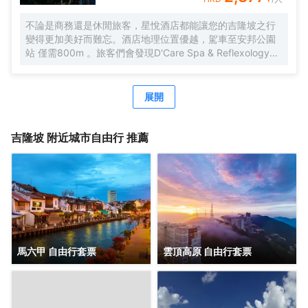
不論是商務還是休閒旅客，星悅酒店都能讓您的吉隆坡之行
變得更加美好而難忘。酒店地理位置優越，駕車至安邦公園
站 僅需800m 。旅客們會發現D'Care Spa & Reflexology、
阿羅街和Havana Kl距離酒店都不遠。酒店對客房的裝飾十分
考究，每間設施齊全的客房都配備有空調。有飲水需求的旅
客，酒店還為您提供了瓶裝水。除此之外，配備有拖鞋和24
展開
小時熱水的浴室是您消除一天疲勞的好地方。在空閒的時
候，去酒吧喝杯飲品放鬆一下是不錯的選擇。如果旅客想在
自己的房間舒適的用餐，酒店可提供客房服務。若是覺得酒
吉隆坡
附近城市自由行 推薦
店的餐飲無法滿足您挑剔的味蕾，附近香蘭葉（麪包甜點）
的香蘭葉蛋奶煎糕、Nobu（日本料理）的Black Cod With
Miso和Restoran Rebung Chef Ismail（東南亞菜）的亞參叻
沙或許能勾起您的食慾。酒店種類繁多的休閒設施能為每一
位下榻於此的您創造多元化的休閒空間，這其中包括按摩室
和室外泳池。酒店的會議廳將熱情的服務與專業的素質完美
地結合在一起。客人如需兌換貨幣，酒店會為您提供外幣兌
換服務。
馬六甲 自由行套票
雲頂高原 自由行套票