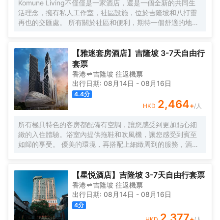
Komune Living不僅僅是一家酒店，還是一個全新的共同生
圍，完善的健身設備和一流的温泉理療。客人可以在酒店游
活理念，擁有私人工作室，社區設施，位於吉隆坡和八打靈
泳池內暢遊，欣賞KLCC公園如畫般的風景。
再也的交匯處。 所有關於社區和便利，期待一個舒適的地方
休息，獨特的社區活動，以及空間，讓您獲得靈感。 入住數
月或住宿幾晚，Komune Living是您的家，只要您需要。不
僅僅是逗留，找到一種生活，工作和娛樂的生活方式。
【雅迷套房酒店】吉隆坡 3-7天自由行
套票
香港
吉隆坡
往返
機票
出行日期:
08月14日
-
08月16日
4.4
分
2,464
+
HKD
/人
所有極具特色的客房都配備有空調，讓您感受到更加貼心細
緻的入住體驗。浴室內提供拖鞋和吹風機，讓您感受到賓至
如歸的享受。 優美的環境，再搭配上細緻周到的服務，酒店
的休閒區定能滿足您的品質需求。酒店設有24小時前台諮詢
服務，為下榻至此的您提供最貼心的行程安排。
【星悦酒店】吉隆坡 3-7天自由行套票
香港
吉隆坡
往返
機票
出行日期:
08月14日
-
08月16日
4
分
2,377
+
HKD
/人