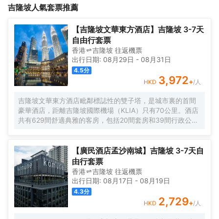
吉隆坡
人氣套票推薦
讓閒暇時間更加充實，Spa讓悠閒時光更加完美。酒店配備有會議
的景點St Michael the Archangel Russian Orthodox Church in
廳和商務中心，可供旅客使用。多國語言工作人員的服務，將為您
Kuala Lumpur、The Selangor and Kuala Lumpur Teo Chew
消除在異國的語言障礙。
Association和Luth Building均可步行很短距離到達。</br>健身室
【吉隆坡文華東方酒店】吉隆坡 3-7天
讓閒暇時間更加充實，Spa讓悠閒時光更加完美。酒店配備有會議
自由行套票
廳和商務中心，可供旅客使用。多國語言工作人員的服務，將為您
香港
吉隆坡
往返
機票
消除在異國的語言障礙。
出行日期:
08月29日
-
08月31日
4.5
分
3,972
+
HKD
/人
吉隆坡文華東方酒店毗鄰標誌性的雙子塔，是城市裏的首間
豪華酒店，距離吉隆坡國際機場（KLIA）只有70公里。酒店
共有629間舒適典雅的客房，包括20間套房和39間行政公
寓，房內設施齊全，客人能俯瞰公園，並欣賞令人印象深刻
的城市天際線景觀。酒店的行政樓層更加豪華和舒適，共提
供146間客房和20間套房，客人可專享文華東方會行政貴賓
【廣民酒店孟沙南城】吉隆坡 3-7天自
廊設施的優待。客人可以在房內免費上網。酒店內的餐飲和
由行套票
酒吧令人更加難忘。客人可以在酒店的7間餐廳，酒吧和休息
香港
吉隆坡
往返
機票
室盡情享受或舉辦慶祝活動。酒店設有豐富的會議和宴會設
出行日期:
08月17日
-
08月19日
施，包括一個可容納1,800位賓客的無柱式大宴會廳，鑽石宴
4.3
分
會廳也可容納500位客人。酒店的16個功能室都配備了可用
2,729
+
HKD
/人
於研討會，國際會議，展覽，婚禮等活動的視聽設備。文華
東方酒店活力俱樂部及水療中心為賓客提供一個寧靜的氛