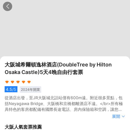
大阪城希爾頓逸林酒店(DoubleTree by Hilton
Osaka Castle)5天4晚自由行套票
4.5
/5
2024
年開業
從酒店出發，至JR大阪城北詰站僅有600m遠。附近很多景點，包
括Neyagawa Bridge、大阪橋和京橋都離酒店不遠。</br>所有極
具特色的客房都配備有國際長途電話、房內保險箱和空調，讓您感
受到更加貼心細緻的入住體驗。有飲水需求的旅客，酒店還為您提
從酒店出發，至JR大阪城北詰站僅有600m遠。附近很多景點，包
展開
供了電熱水壺。除此之外，配備有拖鞋和24小時熱水的浴室是您消
括Neyagawa Bridge、大阪橋和京橋都離酒店不遠。</br>所有極
大阪
人氣套票推薦
除一天疲勞的好地方。可以去酒店咖啡廳，舒適的環境，可供您休
具特色的客房都配備有國際長途電話、房內保險箱和空調，讓您感