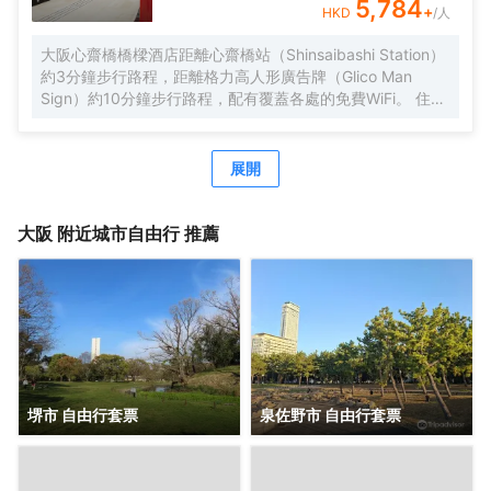
將更加舒適暢快。 酒店從2015年9月起開始分時段提供免費
5,784
+
HKD
/人
班車。按照酒店→伊丹機場巴士停車站→大阪city air樞紐站
（OCAT）→地鐵/近鐵Namba的路線每天運行，只提供送機
大阪心齋橋橋樑酒店距離心齋橋站（Shinsaibashi Station）
服務。
約3分鐘步行路程，距離格力高人形廣告牌（Glico Man
Sign）約10分鐘步行路程，配有覆蓋各處的免費WiFi。 住此
酒店可以享受免費的甜品自助餐。 酒店的每間客房均配有空
調、帶衞星頻道的平板電視、電熱水壺、保險箱，以及帶拖
鞋、免費洗浴用品、瓶裝水和吹風機的私人浴室，酒店為住
展開
客提供行李寄存。 酒店提供24小時前台。酒店前台提供免費
的攜帶式WiFi租賃服務。客人可在入住期間使用按摩椅。 酒
店在20:30至21:30之間供應免費日式拉麪和含酒精飲料的飲
大阪
附近城市自由行 推薦
品。酒店內提供額外收費的自助早餐以及觀光信息手冊，是
性價比極高的酒店，給您旅途帶來便捷和舒適。
堺市 自由行套票
泉佐野市 自由行套票