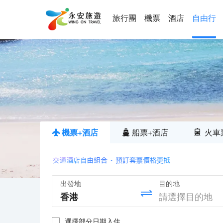
旅行團
機票
酒店
自由行
機票+酒店
船票+酒店
火車
出發地
目的地
選擇部分日期入住