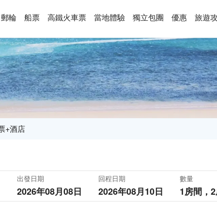
郵輪
船票
高鐵火車票
當地體驗
獨立包團
優惠
旅遊
票+酒店
出發日期
回程日期
數量
2026年08月08日
2026年08月10日
1房間，
2