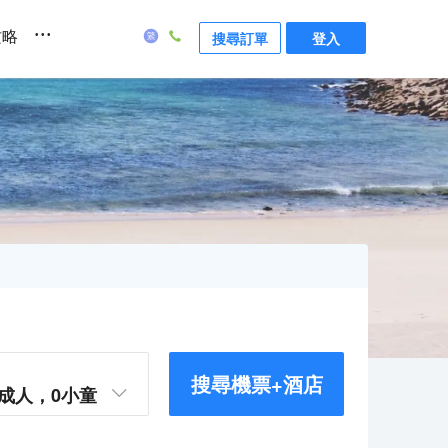
...
攻略
搜尋訂單
登入
搜尋機票+酒店
成人，
0
小童