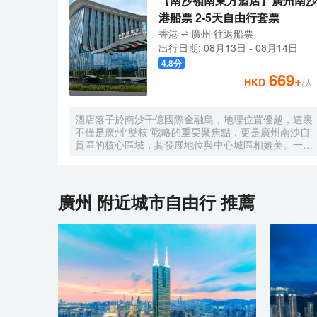
【南沙嶺南東方酒店】廣州南沙
港船票 2-5天自由行套票
香港
廣州
往返
船票
出行日期:
08月13日
-
08月14日
4.8
分
669
+
HKD
/人
酒店落子於南沙千億國際金融島，地理位置優越，這裏
不僅是廣州“雙核”戰略的重要聚焦點，更是廣州南沙自
貿區的核心區域，其發展地位與中心城區相媲美。一小
時便捷可達深圳、香港、澳門等國內主要城市。 酒店
的設計匠心獨運，融入中式古典美學。飄檐承襲古典起
翹之韻，整體造型俯瞰如字母“A”，既展中國氣派，又
含西式願景——Amazing（令人驚歎），
廣州
附近城市自由行 推薦
Astonishing（令人震撼），隱含着酒店將成為南沙乃
至全球矚目的中式美學新地標的美好期許。 酒店作為
南沙國際會展中心綜合體重要組成部分，以“木棉花
開，鴻翔海絲”之設計理念，以大灣區金融新地標之姿
態，締造南沙“立足灣區、協同港澳、面向世界”的實踐
範本。