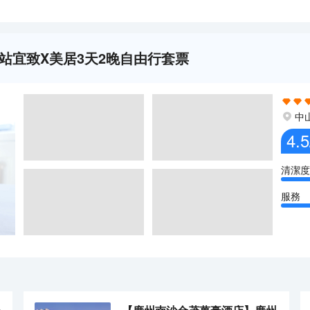
站宜致X美居3天2晚自由行套票
中
4.5
清潔度
服務