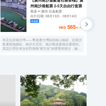
【廣州南沙遊艇會石奧客棧】廣
州南沙港船票 2-5天自由行套票
香港
廣州
往返
船票
出行日期:
08月13日
-
08月14日
4.8
分
565
+
HKD
/人
本店位於南沙灣——粵港澳大灣區的核心樞紐，近南沙
酒店
客運港地鐵站、南沙天后宮、南沙萬達廣場交通便利。
利。美
其設計理念來自於對嶺南“家文化”的懷舊與復古，融合
務酒
南洋傢俱的熱情奔放精髓，是一家現代海上絲綢之路上
廈內1
讓各路賓客品味嶺南與南洋風情的輕鬆茶室精品酒店，
會、
在經典家居與裝潢中重逢嶺南文化的歸屬感。 客棧共
生傾
五層，一層為大堂及茶室，二至五層為客房，寬敞、舒
雅，
適、風格各異的客房眾多；供賓客休閒暢談的石奧茶
恒壓
室，主要提供早餐、茶點、飲品、簡餐等服務；同時亦
浴缸
與中國大陸獲得“五金錨”獎的南沙遊艇會提供宴會/婚
工作人
宴/會議、中西式餐飲、遊艇觀光/租賃、帆船租賃/體
Bet
驗、遊艇帆船駕證考取等不同種服務功能，打造出一種
特色的休閒度假空間。