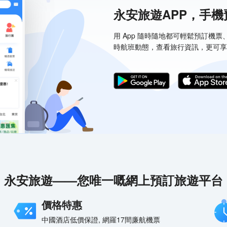
永安旅遊APP，手
用 App 隨時隨地都可輕鬆預訂機
時航班動態，查看旅行資訊，更可享
永安旅遊——您唯一嘅網上預訂旅遊平台
價格特惠
中國酒店低價保證, 網羅17間廉航機票