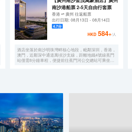
【廣州南沙金茂萬豪酒店】廣州
南沙港船票 2-5天自由行套票
香港
廣州
往返
船票
出行日期:
08月13日
-
08月14日
4.7
分
584
+
HKD
/人
酒店坐落於南沙明珠灣畔核心地段，毗鄰深圳，香港，
澳門，近鄰深中通道萬頃沙支線，距離地鐵4號線蕉門
站僅需8分鐘車程，便捷前往蕉門河公交總站可乘坐機
場大巴快線或深中跨市公交等，快速連接大灣區核心商
圈，距離深圳國際寶安機場僅需50分鐘車程。店內提
供小馬智行無人駕駛體驗券，可輕鬆前往南沙天后宮、
南沙濕地公園、廣汽科技館及環宇城購物中心等。 酒
店共有261間以海洋為設計靈感的客房及套房，詮釋現
代經典與優雅，滿足休閒賓客對在地文化的探索與體
驗。配備粵式風味的林苑中餐廳、中西結合的漁人碼頭
全日餐廳以及”雙重身份”的薄荷酒吧，體驗創新融合的
珍饈美饌。酒店擁有馬丁叔叔的農場，小朋友們可盡情
與小動物們互動亦或參與馬丁叔叔課堂，共度愉快的親
子時光。同時，酒店擁有1,600平方米的宴會及會議場
地以及寬敞的戶外草坪，可滿足不同的會議及宴會需
求，無論商務出行亦或休閒旅遊期待與您共赴南沙，遇