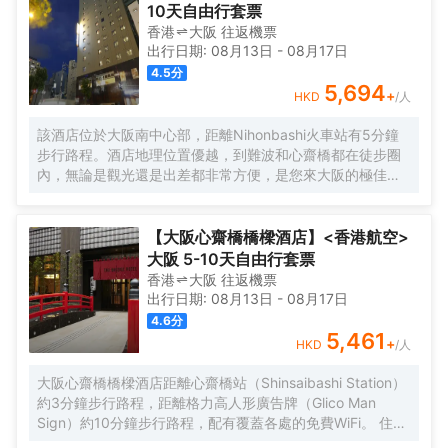
到家的舒適。您的卧床備有羽絨被和高檔床上用品。提供免
10天自由行套票
費有線和無線上網，方便您與朋友保持聯繫；另提供有線頻
香港
大阪
往返
機票
道，可滿足您的娛樂需求。配備淋浴/盆浴組合的浴室提供浸
出行日期:
08月13日
-
08月17日
泡浴缸和免費洗浴用品。
4.5
分
5,694
+
HKD
/人
該酒店位於大阪南中心部，距離Nihonbashi火車站有5分鐘
步行路程。酒店地理位置優越，到難波和心齋橋都在徒步圈
內，無論是觀光還是出差都非常方便，是您來大阪的極佳選
擇。 酒店的外觀現代簡約，內部設計典雅精緻。酒店設有餐
廳、投幣式自助洗衣機、桑拿、男女分離式天然温泉大浴場
等設施，提供乾洗服務、複印服務以及行李寄存服務。酒店
【大阪心齋橋橋樑酒店】<香港航空>
客房典雅舒適，房內配備衞星平面電視、冰箱、電熱水壺等
大阪 5-10天自由行套票
設施，能在不經意間給您一絲驚喜。下榻酒店，您還可以徜
香港
大阪
往返
機票
徉於温泉中，放鬆身心，享受的服務。 酒店一流的設施和高
出行日期:
08月13日
-
08月17日
品質的服務，讓您享受貴族般的待遇和尊榮，您的大阪之行
4.6
分
將更加舒適暢快。 酒店從2015年9月起開始分時段提供免費
5,461
+
HKD
/人
班車。按照酒店→伊丹機場巴士停車站→大阪city air樞紐站
（OCAT）→地鐵/近鐵Namba的路線每天運行，只提供送機
大阪心齋橋橋樑酒店距離心齋橋站（Shinsaibashi Station）
服務。
約3分鐘步行路程，距離格力高人形廣告牌（Glico Man
Sign）約10分鐘步行路程，配有覆蓋各處的免費WiFi。 住此
酒店可以享受免費的甜品自助餐。 酒店的每間客房均配有空