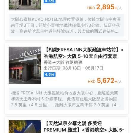
4.5
分
2,895
+
HKD
/人
大阪心齋橋KOKO HOTEL地理位置優越，位於大阪市中央區
南千場3丁目，距離心齋橋地鐵站僅需步行3分鐘。飯店坐落
於一條遠離喧囂主幹道的靜謐街道，其宏偉的西式建築格外
引人注目。儘管位於心齋橋中心地帶，飯店營造出寧靜祥和
的氛圍，為賓客提供高品質的住宿體驗。
【相鐵FRESA INN大阪難波車站前】<
香港航空> 大阪 5-10天自由行套票
香港
大阪
往返
機票
出行日期:
08月13日
-
08月17日
4.6
分
5,672
+
HKD
/人
相鐵 FRESA INN 大阪難波站前地處大阪中心，距離通天閣
和四天王寺不到 5 分鐘車程。 此酒店距離大阪歷史博物館
2.8 英里（4.5 公里），距離大阪市立科學館 2.9 英里（4.7
公里）。 您可利用免費 WiFi、公共區電視和自動售貨機等便
利服務和設施。 每天 6:30 至 9:30 提供收費的英式早餐。
特色服務/設施包括快速入住、24 小時前台服務和多語言服
【天然温泉夕霧之湯 多美迎
務。 有 276 間客房提供冰箱和液晶電視；您定能在旅途中找
PREMIUM 難波】<香港航空> 大阪 5-