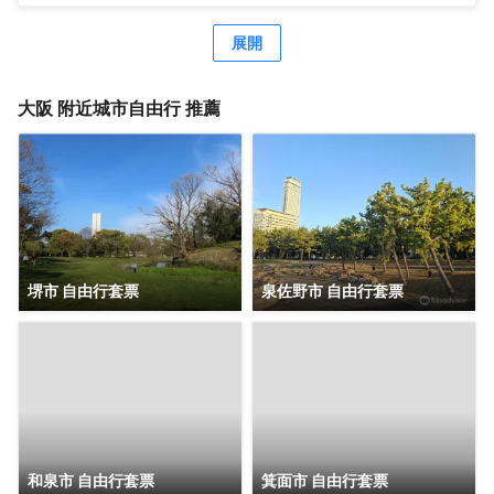
調、帶衞星頻道的平板電視、電熱水壺、保險箱，以及帶拖
鞋、免費洗浴用品、瓶裝水和吹風機的私人浴室，酒店為住
展開
客提供行李寄存。 酒店提供24小時前台。酒店前台提供免費
的攜帶式WiFi租賃服務。客人可在入住期間使用按摩椅。 酒
店在20:30至21:30之間供應免費日式拉麪和含酒精飲料的飲
大阪
附近城市自由行 推薦
品。酒店內提供額外收費的自助早餐以及觀光信息手冊，是
性價比極高的酒店，給您旅途帶來便捷和舒適。
堺市 自由行套票
泉佐野市 自由行套票
和泉市 自由行套票
箕面市 自由行套票