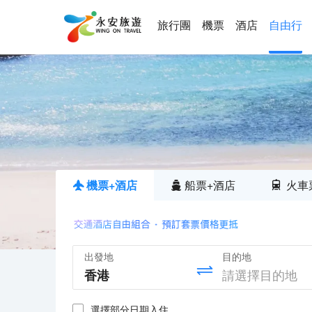
旅行團
機票
酒店
自由行
機票+酒店
船票+酒店
火車
出發地
目的地
選擇部分日期入住