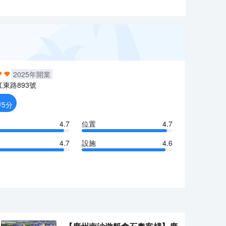
2025
年開業
江東路893號
/5分
4.7
位置
4.7
4.7
設施
4.6