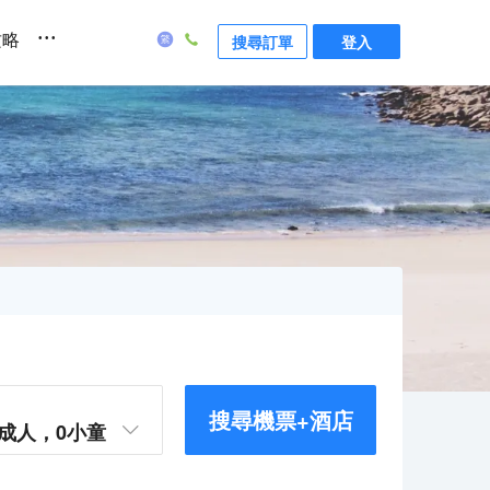
...
攻略
搜尋訂單
登入
搜尋機票+酒店
成人，
0
小童