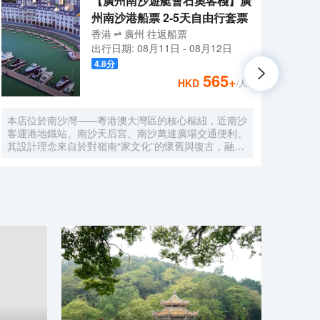
【廣州南沙遊艇會石奧客棧】廣
州南沙港船票 2-5天自由行套票
香港
廣州
往返
船票
出行日期:
08月11日
-
08月12日
4.8
分
565
+
HKD
/人
本店位於南沙灣——粵港澳大灣區的核心樞紐，近南沙
酒店
客運港地鐵站、南沙天后宮、南沙萬達廣場交通便利。
利。美
其設計理念來自於對嶺南“家文化”的懷舊與復古，融合
務酒
南洋傢俱的熱情奔放精髓，是一家現代海上絲綢之路上
廈內1
讓各路賓客品味嶺南與南洋風情的輕鬆茶室精品酒店，
會、
在經典家居與裝潢中重逢嶺南文化的歸屬感。 客棧共
生傾
五層，一層為大堂及茶室，二至五層為客房，寬敞、舒
雅，
適、風格各異的客房眾多；供賓客休閒暢談的石奧茶
恒壓
室，主要提供早餐、茶點、飲品、簡餐等服務；同時亦
浴缸
與中國大陸獲得“五金錨”獎的南沙遊艇會提供宴會/婚
工作人
宴/會議、中西式餐飲、遊艇觀光/租賃、帆船租賃/體
Bet
驗、遊艇帆船駕證考取等不同種服務功能，打造出一種
特色的休閒度假空間。