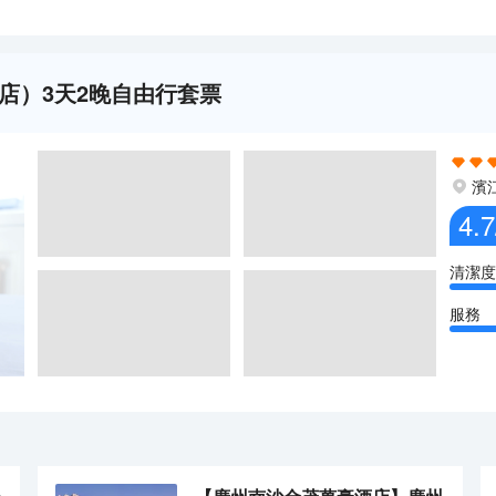
店）3天2晚自由行套票
濱
4.7
清潔度
服務