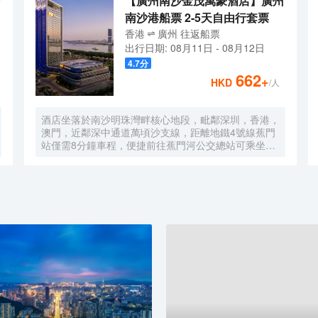
【廣州南沙金茂萬豪酒店】廣州
南沙港船票 2-5天自由行套票
香港
廣州
往返
船票
出行日期:
08月11日
-
08月12日
4.7
分
662
+
HKD
/人
酒店坐落於南沙明珠灣畔核心地段，毗鄰深圳，香港，
澳門，近鄰深中通道萬頃沙支線，距離地鐵4號線蕉門
站僅需8分鐘車程，便捷前往蕉門河公交總站可乘坐機
場大巴快線或深中跨市公交等，快速連接大灣區核心商
圈，距離深圳國際寶安機場僅需50分鐘車程。店內提
供小馬智行無人駕駛體驗券，可輕鬆前往南沙天后宮、
南沙濕地公園、廣汽科技館及環宇城購物中心等。 酒
店共有261間以海洋為設計靈感的客房及套房，詮釋現
代經典與優雅，滿足休閒賓客對在地文化的探索與體
驗。配備粵式風味的林苑中餐廳、中西結合的漁人碼頭
全日餐廳以及”雙重身份”的薄荷酒吧，體驗創新融合的
珍饈美饌。酒店擁有馬丁叔叔的農場，小朋友們可盡情
與小動物們互動亦或參與馬丁叔叔課堂，共度愉快的親
子時光。同時，酒店擁有1,600平方米的宴會及會議場
地以及寬敞的戶外草坪，可滿足不同的會議及宴會需
求，無論商務出行亦或休閒旅遊期待與您共赴南沙，遇