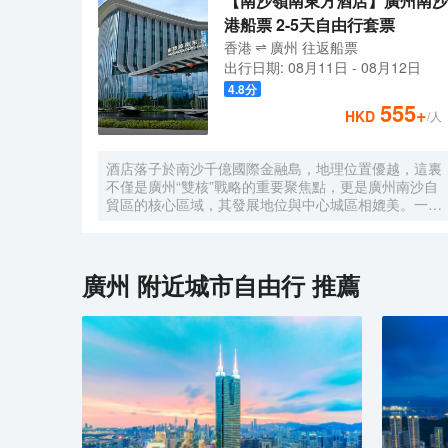
【南沙嶺南東方酒店】廣州南沙
港船票 2-5天自由行套票
香港
廣州
往返
船票
出行日期:
08月11日
-
08月12日
4.8
分
555
+
HKD
/人
酒店落子於南沙千億國際金融島，地理位置優越，這裏
不僅是廣州“雙核”戰略的重要聚焦點，更是廣州南沙自
貿區的核心區域，其發展地位與中心城區相媲美。一小
時便捷可達深圳、香港、澳門等國內主要城市。 酒店
的設計匠心獨運，融入中式古典美學。飄檐承襲古典起
翹之韻，整體造型俯瞰如字母“A”，既展中國氣派，又
含西式願景——Amazing（令人驚歎），
廣州
附近城市自由行 推薦
Astonishing（令人震撼），隱含着酒店將成為南沙乃
至全球矚目的中式美學新地標的美好期許。 酒店作為
南沙國際會展中心綜合體重要組成部分，以“木棉花
開，鴻翔海絲”之設計理念，以大灣區金融新地標之姿
態，締造南沙“立足灣區、協同港澳、面向世界”的實踐
範本。