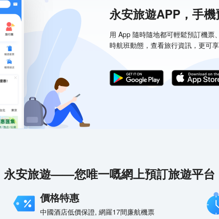
永安旅遊APP，手
用 App 隨時隨地都可輕鬆預訂機
時航班動態，查看旅行資訊，更可享
永安旅遊——您唯一嘅網上預訂旅遊平台
價格特惠
中國酒店低價保證, 網羅17間廉航機票