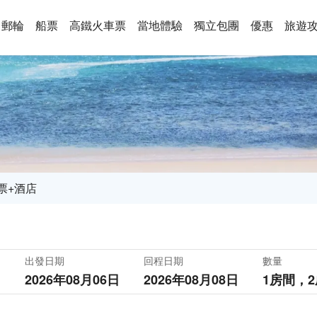
郵輪
船票
高鐵火車票
當地體驗
獨立包團
優惠
旅遊
票+酒店
出發日期
回程日期
數量
2026年08月06日
2026年08月08日
1房間，
2