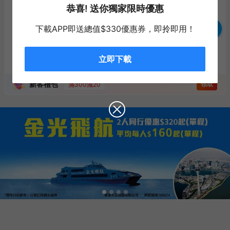
恭喜! 送你獨家限時優惠
船票+酒店
同時訂慳更多
下載APP即送總值$330優惠券，即拎即用！
客服
搜尋
立即下載
新客禮包
領取
滿300減20