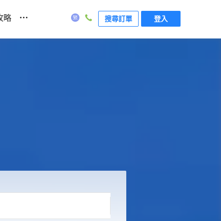
...
攻略
搜尋訂單
登入