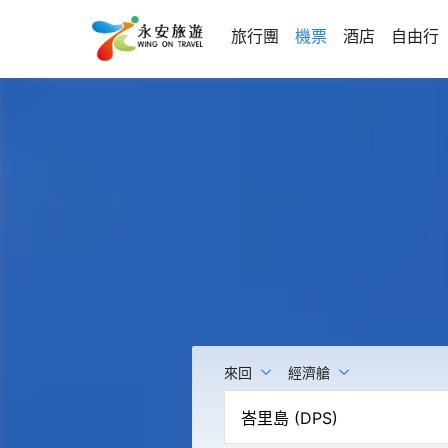
旅行團
機票
酒店
自由行
來回
經濟艙