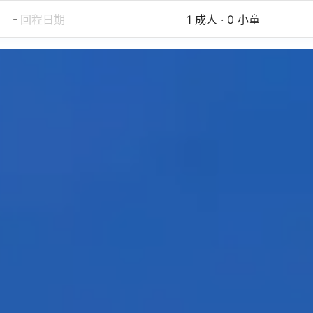
-
回程日期
1 成人 · 0 小童