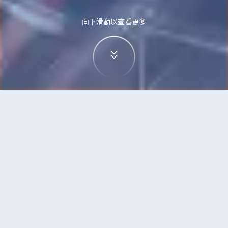
向下滑動以查看更多
首頁
機票
波爾圖到西安的機票
搜尋由波爾圖飛往西安的廉價航班
單程
來回
OPO
SIA
3h5min
13:00
14:00
直飛
檢查價格