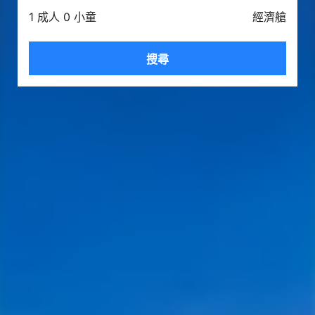
1 成人 0 小童
經濟艙
搜尋