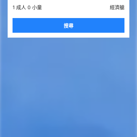
1 成人 0 小童
經濟艙
搜尋