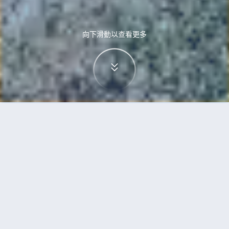
向下滑動以查看更多
首頁
機票
奧斯陸到班加羅爾的機票
搜尋由奧斯陸飛往班加羅爾的廉價航班
單程
來回
OSL
BLR
3h5min