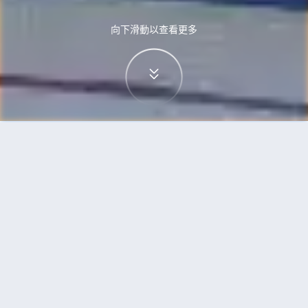
向下滑動以查看更多
首頁
機票
奧斯陸到達沃市的機票
搜尋由奧斯陸飛往達沃市的廉價航班
單程
來回
OSL
DVO
3h5min
13:00
14:00
直飛
檢查價格