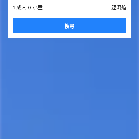
1 成人 0 小童
經濟艙
搜尋