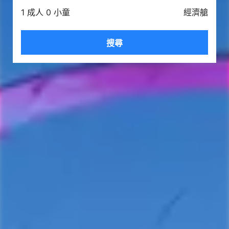
1 成人 0 小童
經濟艙
搜尋