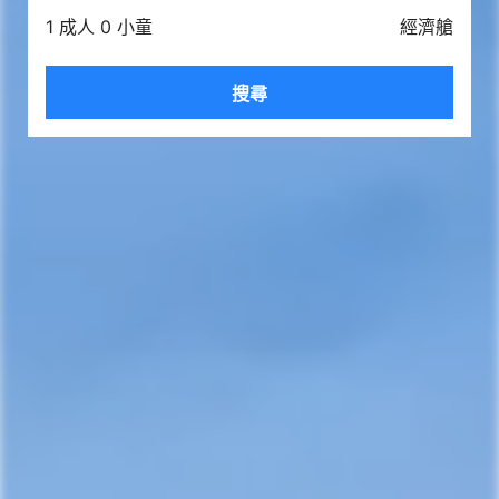
1 成人 0 小童
經濟艙
搜尋