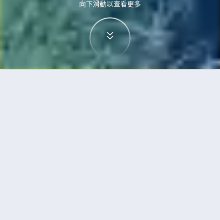
向下滑動以查看更多
首頁
機票
珀斯到沖繩市的機票
搜尋由珀斯飛往沖繩市的廉價航班，單程票價低至
HKD2,097
單程
來回
PER
OKA
HKD2,097
10h40min
18:25
08:35
轉機
搜尋