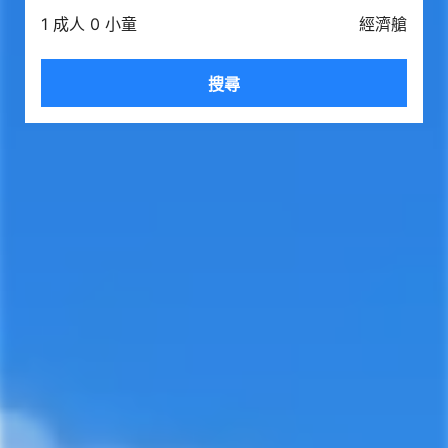
1 成人 0 小童
經濟艙
搜尋