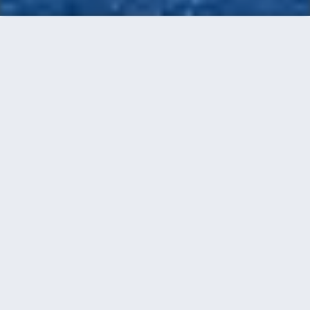
首頁
機票
珀斯到高雄的機票
搜尋由珀斯飛往高雄的廉價航班，單程票價低至
HKD2,459
單程
來回
PER
KHH
HKD2,459
9h45min
10:35
11:40
轉機
搜尋
珀斯 - 高雄 | 08月15日 | 越捷航空
PER
KHH
9h45min