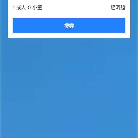
1 成人 0 小童
經濟艙
搜尋