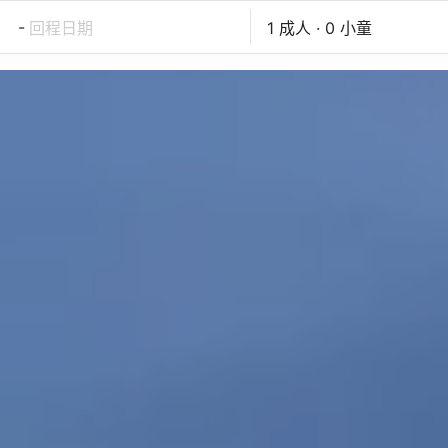
-
回程日期
1 成人 · 0 小童