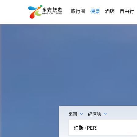
旅行團
機票
酒店
自由行
來回
經濟艙