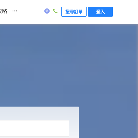
...
攻略
搜尋訂單
登入