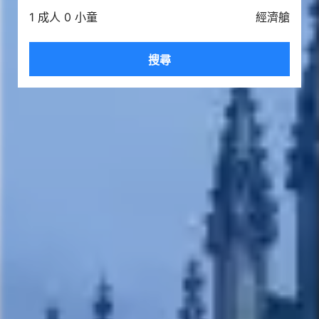
1 成人 0 小童
經濟艙
搜尋