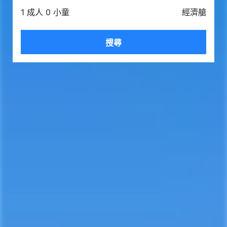
1 成人 0 小童
經濟艙
搜尋