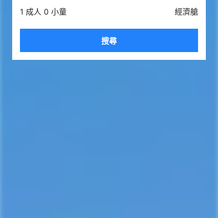
1 成人 0 小童
經濟艙
搜尋