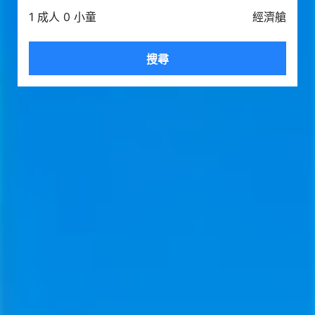
1 成人 0 小童
經濟艙
搜尋