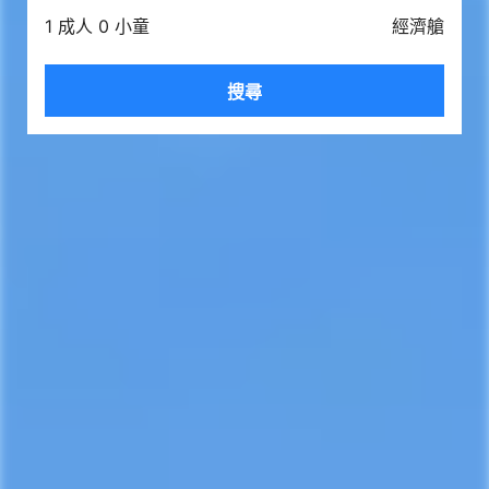
1 成人 0 小童
經濟艙
搜尋