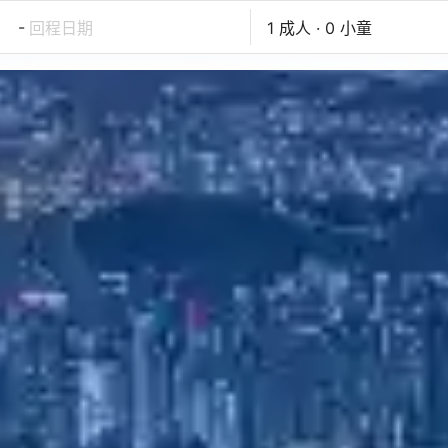
-
回程日期
1 成人 · 0 小童