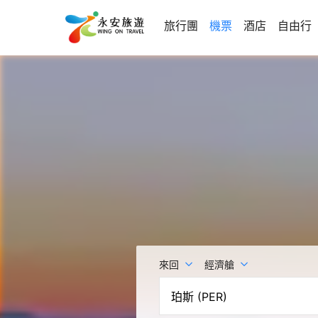
旅行團
機票
酒店
自由行
來回
經濟艙