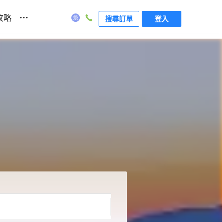
...
攻略
搜尋訂單
登入