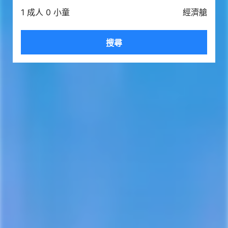
1 成人 0 小童
經濟艙
搜尋