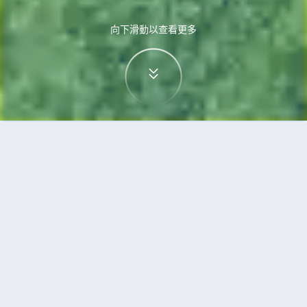
向下滑動以查看更多
首頁
機票
釜山到廈門的機票
搜尋由釜山飛往廈門的廉價航班
單程
來回
PUS
XMN
3h5min
13:00
14:00
直飛
檢查價格