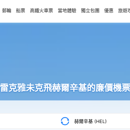
郵輪
船票
高鐵火車票
當地體驗
獨立包團
優惠
旅遊
雷克雅未克飛赫爾辛基的廉價機