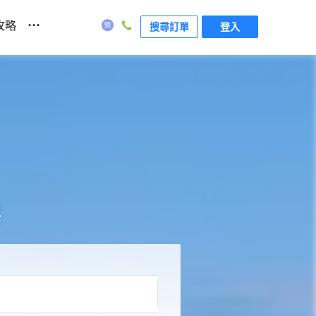
...
攻略
搜尋訂單
登入
票