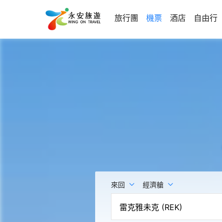
旅行團
機票
酒店
自由行
來回
經濟艙