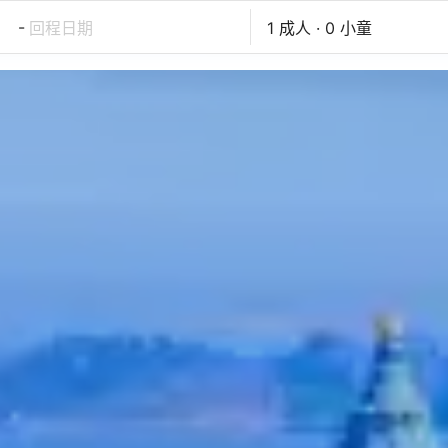
-
回程日期
1 成人 · 0 小童