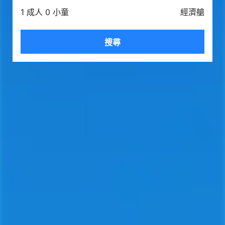
1 成人 0 小童
經濟艙
搜尋