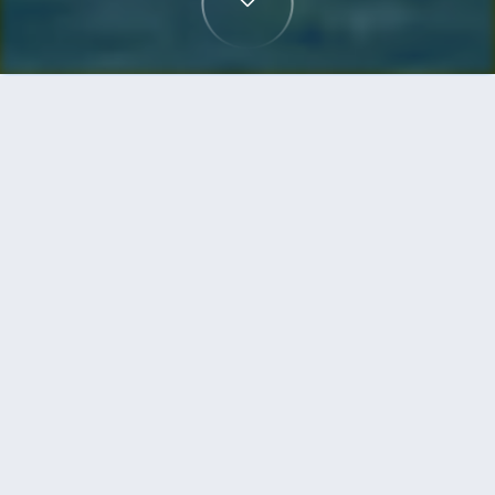
首頁
機票
雷克雅未克到烏蘭巴托的機票
搜尋由雷克雅未克飛往烏蘭巴托的廉價航班，單程
票價低至HKD9,207
單程
來回
KEF
UBN
14h0min
HKD9,207
16:30
10:40
轉機
搜尋
雷克雅未克 - 烏蘭巴托 | 11月02日 | 冰
島航空